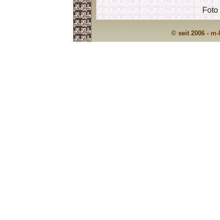
Foto
© seit 2006 -
m-