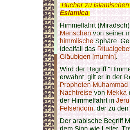
.
Bücher zu islamischen
Eslamica
.
Himmelfahrt (Miradsch)
Menschen
von seiner m
himmlische
Sphäre. Ge
Idealfall das
Ritualgebe
Gläubigen [mumin]
.
Wird der Begriff "Himme
erwähnt, gilt er in der
Propheten Muhammad (
Nachtreise
von
Mekka
der Himmelfahrt in
Jeru
Felsendom
, der zu de
Der arabische Begriff M
dem Sinn wie Leiter, T