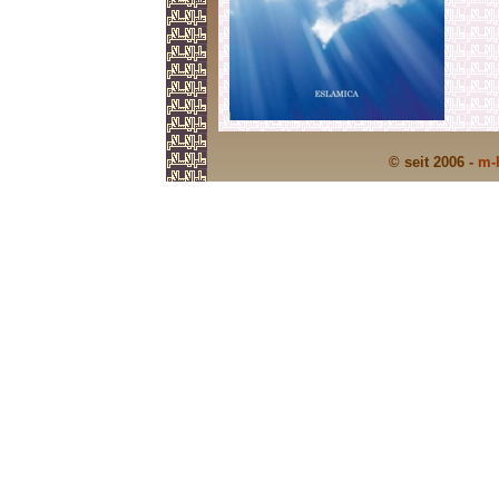
© seit 2006 -
m-