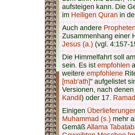
aufsteigen kann. Die G
im
Heiligen Quran
in d
Auch andere
Prophete
Zusammenhang einer Hi
Jesus (a.)
(vgl. 4:157-1
Die Himmelfahrt soll a
sein. Es ist
empfohlen
a
weitere
empfohlene
Rite
[mab'ath]
" aufgelistet s
Versionen, nach denen
Kandil
) oder 17.
Ramad
Einigen
Überlieferungen
Muhammad (s.)
mehr al
Gemäß
Allama Tabatab