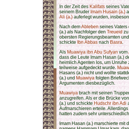
In der Zeit des
Kalifats
seines Vat
seinem Bruder
Imam Husain (a.)
a
Ali (a.)
auferlegt wurden, insbeson
Nach dem
Ableben
seines Vaters 
(a.) als Nachfolger den
Treueid
zu 
obersten Regierungsbeamten und
schickte
Ibn Abbas
nach
Basra
.
Als
Muawiya ibn Abu Sufyan
vom
dass die Leute Imam Hasan (a.) 
heimlich Agenten los, um Unruhe z
teilweise aufgedeckt wurde.
Muaw
Hasans (a.) nicht und wollte stat
(a.) und
Muawiya
folgten Briefwe
Argumenten diesbezüglich.
Muawiya
brach mit seinen Trupp
anzugreifen. Als er die Brücke vo
(a.) und schickte
Hudschr ibn Adi
a
Aufmarschieren erteile. Allerding
hatten zudem sehr unterschiedlich
Imam Hasan (a.) marschierte mit d
namens Hammam Umar kam, dann gin