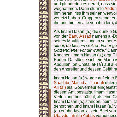
und plünderten es derart, dass si
wegnahmen. Dann stürmte
Abdurr
ihm heran, riss ihm seinen wertvo
verletzt haben. Gruppen seiner en
ihn und hielten alle von ihm fern, 
Als Imam Hasan (a.) die dunkle Ga
von der
Banu Assad
namens al-Dsc
seines Maultieres, und in seiner H
akbar, du bist ein Götzendiener g
Götzendiener vor dir wurde.“
Dann 
Knochen. Imam Hasan (a.) ergriff 
Boden. Da stürzte sich ein Mann 
Abdullah ibn Chatal al-Ta´i auf al
den Angreifer und dessen Gefährt
Imam Hasan (a.) wurde auf einer 
Saad ibn Masud al-Thaqafi
unterg
Ali (a.)
als Gouverneur eingesetzt 
diesem Amt bestätigt. Imam Hasan 
Verletzung beschäftigt, als eine 
Imam Hasan (a.) standen, heimlic
gehorchen und Imam Hasan (a.) v
(a.) erfuhr davon, als ein Brief von
Ubaydullah ibn Abbas
vorausgesch