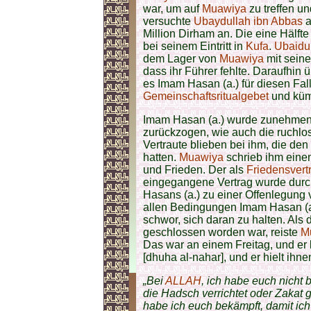
war, um auf
Muawiya
zu treffen u
versuchte
Ubaydullah ibn Abbas
a
Million Dirham an. Die eine Hälft
bei seinem Eintritt in
Kufa
.
Ubaidu
dem Lager von
Muawiya
mit seine
dass ihr Führer fehlte. Daraufhin
es Imam Hasan (a.) für diesen Fall
Gemeinschaftsritualgebet
und küm
Imam Hasan (a.) wurde zunehmend
zurückzogen, wie auch die ruchlo
Vertraute blieben bei ihm, die de
hatten.
Muawiya
schrieb ihm einen
und Frieden. Der als
Friedensvert
eingegangene Vertrag wurde durc
Hasans (a.) zu einer Offenlegung
allen Bedingungen Imam Hasan (a.)
schwor, sich daran zu halten. Als 
geschlossen worden war, reiste
M
Das war an einem Freitag, und er 
[dhuha al-nahar], und er hielt ihn
„Bei
ALLAH
, ich habe euch nicht b
die Hadsch verrichtet oder Zakat ge
habe ich euch bekämpft, damit ic