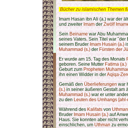
.
Bücher zu islamischen Themen f
Imam Hasan ibn Ali (a.) war der ä
und zweiter
Imam
der
Zwölf Imam
Sein
Beiname
war Abu Muhammad
seines Vaters. Sein Titel war "de
seinem Bruder
Imam Husain (a.)
i
Muhammad (s.)
der
Fürsten der J
Er wurde am 15. Tag des Monats
geboren. Seine Mutter
Fatima (a.)
Geburt zum
Propheten Muhammad 
ihn einen Widder in der
Aqiqa-Ze
Gemäß den
Überlieferungen
war H
(s.)
in seiner äußeren Gestalt am ä
Muhammad (s.)
war er unter ande
zu den
Leuten des Umhangs [ahl-u
Während des
Kalifats
von
Uthman 
Bruder
Imam Husain (a.)
auf Anwe
Haus. Sie konnten aber nicht verh
einschlichen, um
Uthman
zu ermo