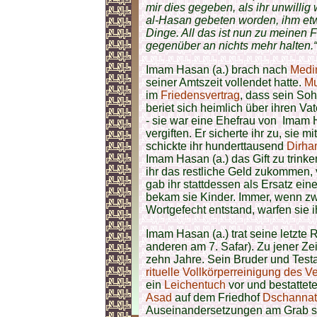
mir dies gegeben, als ihr unwillig 
al-Hasan gebeten worden, ihm etw
Dinge. All das ist nun zu meinen 
gegenüber an nichts mehr halten.“
Imam Hasan (a.) brach nach
Medi
seiner Amtszeit vollendet hatte.
M
im
Friedensvertrag
, dass sein So
beriet sich heimlich über ihren Va
- sie war eine Ehefrau von Imam H
vergiften. Er sicherte ihr zu, sie 
schickte ihr hunderttausend
Dirh
Imam Hasan (a.) das Gift zu trinke
ihr das restliche Geld zukommen, v
gab ihr stattdessen als Ersatz ei
bekam sie Kinder. Immer, wenn z
Wortgefecht entstand, warfen sie i
Imam Hasan (a.) trat seine letzte
anderen am 7. Safar). Zu jener Zei
zehn Jahre. Sein Bruder und Test
rituelle Vollkörperreinigung des V
ein
Leichentuch
vor und bestattet
Asad
auf dem Friedhof
Dschannat
Auseinandersetzungen am Grab s