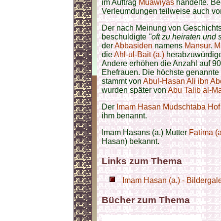
im Auftrag
Muawiyas
handelte. Be
Verleumdungen teilweise auch v
Der nach Meinung von Geschichts
beschuldigte
"oft zu heiraten und
der
Abbasiden
namens
Mansur
.
M
die
Ahl-ul-Bait (a.)
herabzuwürdige
Andere erhöhen die Anzahl auf 9
Ehefrauen. Die höchste genannte Z
stammt von
Abul-Hasan Ali ibn Ab
wurden später von
Abu Talib al-M
Der
Imam Hasan Mudschtaba Hof
ihm benannt.
Imam Hasans (a.) Mutter
Fatima (a
Hasan) bekannt.
Links zum Thema
Imam Hasan (a.) - Bildergale
Bücher zum Thema