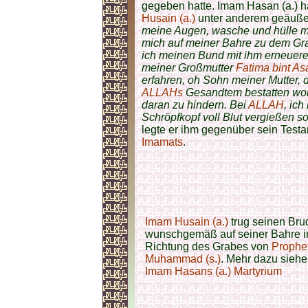
gegeben hatte. Imam Hasan (a.) h
Husain (a.)
unter anderem geäuße
meine Augen, wasche und hülle m
mich auf meiner Bahre zu dem Gra
ich meinen Bund mit ihm erneuer
meiner Großmutter
Fatima bint As
erfahren, oh Sohn meiner Mutter, 
ALLAHs
Gesandtem bestatten wol
daran zu hindern. Bei
ALLAH
, ic
Schröpfkopf voll Blut vergießen so
legte er ihm gegenüber sein Testa
Imamats
.
Imam Husain (a.)
trug seinen Bru
wunschgemäß auf seiner Bahre i
Richtung des Grabes von
Prophe
Muhammad (s.)
. Mehr dazu siehe
Imam Hasans (a.) Martyrium