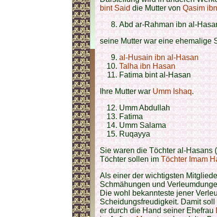
bint Said
die Mutter von
Qasim ib
Abd ar-Rahman ibn al-Hasa
seine Mutter war eine ehemalige S
al-Husain ibn al-Hasan
Talha ibn Hasan
Fatima bint al-Hasan
Ihre Mutter war
Umm Ishaq
.
Umm Abdullah
Fatima
Umm Salama
Ruqayya
Sie waren die Töchter al-Hasans 
Töchter sollen im
Töchter Imam Ha
Als einer der wichtigsten Mitglied
Schmähungen und Verleumdungen
Die wohl bekannteste jener Verle
Scheidungsfreudigkeit. Damit sol
er durch die Hand seiner Ehefrau