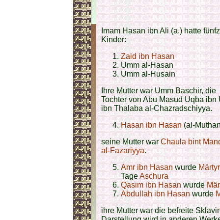
Imam Hasan ibn Ali (a.) hatte fünf
Kinder:
Zaid ibn Hasan
Umm al-Hasan
Umm al-Husain
Ihre Mutter war Umm Baschir, die
Tochter von Abu Masud Uqba ibn
ibn Thalaba al-Chazradschiyya.
Hasan ibn Hasan
(al-Mutha
seine Mutter war
Chaula bint Man
al-Fazariyya
.
Amr ibn Hasan
wurde
Märtyr
Tage
Aschura
Qasim ibn Hasan
wurde
Mär
Abdullah ibn Hasan
wurde
M
ihre Mutter war die befreite Sklav
Darstellung wird in anderen Werken