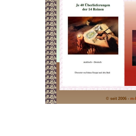
© seit 2006 -
m-