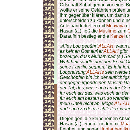
Ortschaft Sabat genau vor einer 
wollte er seine Gefährten prüfen 
ihm gegenüber klären, um damit 
unterscheiden zu können und eine
Aufeinandertreffen mit
Muawiya
un
Hasan (a.) ließ die
Muslime
zum
G
Daraufhin bestieg er die
Kanzel
un
„Alles Lob gebührt
ALLAH
, wann 
es keinen Gott außer
ALLAH
gibt,
bezeuge, dass Muhammad (s.) Sein
Wahrheit sandte und den Er mit O
seine Familie segnen.“ Er fuhr fort
Lobpreisung
ALLAHs
sein werde 
Geschöpfen bin ich der aufrichtigs
der gegen irgendeinen Muslim Has
der Tat, das, was euch an der Gem
für euch als das, was euch an der 
für euch am besten ist, so wendet
mein Urteil nicht ab. Möge
ALLAH
und euch zu dem rechtleiten, wori
Diejenigen, die keine reinen Absi
Hasan (a.), einen Frieden mit
Mua
Feigheit und sogar
Unglauben [kuf