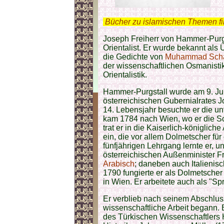
.
Bücher zu islamischen Themen f
Joseph Freiherr von Hammer-Purgs
Orientalist. Er wurde bekannt als
die Gedichte von
Muhammad Scham
der wissenschaftlichen Osmanistik
Orientalistik.
Hammer-Purgstall wurde am 9. Ju
österreichischen Gubernialrates 
14. Lebensjahr besuchte er die 
kam 1784 nach Wien, wo er die Sc
trat er in die Kaiserlich-königlic
ein, die vor allem Dolmetscher fü
fünfjährigen Lehrgang lernte er,
österreichischen Außenminister F
Arabisch
; daneben auch Italienisc
1790 fungierte er als Dolmetsche
in Wien. Er arbeitete auch als "Sp
Er verblieb nach seinem Abschlus
wissenschaftliche Arbeit begann.
des Türkischen Wissenschaftlers 