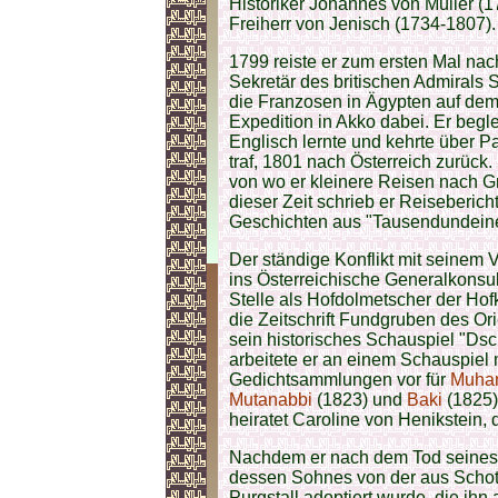
Historiker Johannes von Müller (
Freiherr von Jenisch (1734-1807).
1799 reiste er zum ersten Mal na
Sekretär des britischen Admirals
die Franzosen in Ägypten auf dem S
Expedition in Akko dabei. Er begl
Englisch lernte und kehrte über Pa
traf, 1801 nach Österreich zurück
von wo er kleinere Reisen nach G
dieser Zeit schrieb er Reiseberic
Geschichten aus "Tausendundeine
Der ständige Konflikt mit seinem 
ins Österreichische Generalkonsul
Stelle als Hofdolmetscher der Ho
die Zeitschrift Fundgruben des Or
sein historisches Schauspiel "Ds
arbeitete er an einem Schauspiel 
Gedichtsammlungen vor für
Muham
Mutanabbi
(1823) und
Baki
(1825)
heiratet Caroline von Henikstein,
Nachdem er nach dem Tod seines 
dessen Sohnes von der aus Scho
Purgstall adoptiert wurde, die ihn