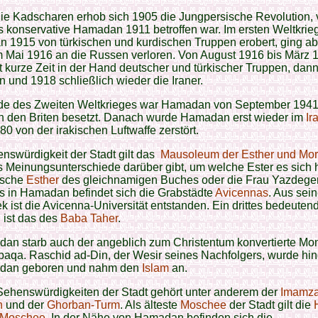
ie Kadscharen erhob sich 1905 die Jungpersische Revolution, 
 konservative Hamadan 1911 betroffen war. Im ersten Weltkrie
 1915 von türkischen und kurdischen Truppen erobert, ging ab
m Mai 1916 an die Russen verloren. Von August 1916 bis März 
t kurze Zeit in der Hand deutscher und türkischer Truppen, dann
en und 1918 schließlich wieder die Iraner.
e des Zweiten Weltkrieges war Hamadan von September 1941
n den Briten besetzt. Danach wurde Hamadan erst wieder im
Ir
0 von der irakischen Luftwaffe zerstört.
nswürdigkeit der Stadt gilt das
Mausoleum der Esther und Mo
 Meinungsunterschiede darüber gibt, um welche Ester es sich 
ische
Esther
des gleichnamigen Buches oder die Frau Yazdegerd
s in Hamadan befindet sich die Grabstädte
Avicennas
. Aus sein
ek ist die Avicenna-Universität entstanden. Ein drittes bedeuten
 ist das des
Baba Taher
.
dan starb auch der angeblich zum Christentum konvertierte Mo
baqa. Raschid ad-Din, der Wesir seines Nachfolgers, wurde hi
dan geboren und nahm den
Islam
an.
Sehenswürdigkeiten der Stadt gehört unter anderem der
Imamz
h
und der
Ghorban-Turm
. Als älteste
Moschee
der Stadt gilt die
 Moschee
. In der Nähe von Hamadan befinden sich die