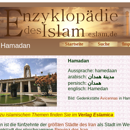
Hamadan
Startseite
Suche
Imp
Ha
madan
Aussprache: hamedaan
مدينة همدان
arabisch:
همدان
persisch:
englisch:
Hamedan
Bild: Gedenkstätte
Avicennas
in Ha
zu islamischen Themen finden Sie im
Verlag Eslamica
.
ist die fünfzehnte der
größten Städte des Iran
als Stadt im We
tstadt der gleichnamigen
Provinz des Iran
.