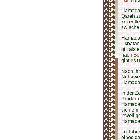
Hamadan
Qareh z
km entfe
zwisch
Hamadan
Ekbatana
gilt als
nach
Be
gibt es 
Nach ihr
Nehawen
Hamadan
In der Z
Brüdern
Hamadan 
sich ei
jeweilig
Hamadan
Im Jahre
eines da