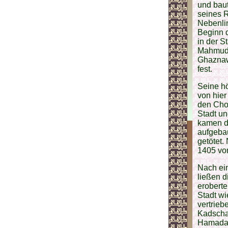
und bau
seines 
Nebenlin
Beginn d
in der 
Mahmud 
Ghaznaw
fest.
Seine h
von hier
den Cho
Stadt un
kamen d
aufgebau
getötet
1405 v
Nach ei
ließen d
eroberte
Stadt wi
vertrie
Kadschar
Hamada