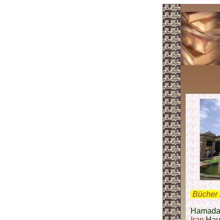
.
Bücher 
Hamadan 
Iran
Haup