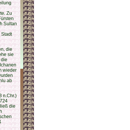
eilung
rte. Zu
Fürsten
h Sultan
 Stadt
n, die
ehe sie
 die
Ilchanen
um wieder
wurden
nlu ab
 n.Chr.)
1724
ließ die
h
ischen
ß