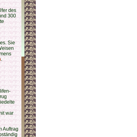
fer des
nd 300
te
es. Sie
 Weisen
amens
n
.
ifen-
trug
iedelte
mit war
 Auftrag
bständig