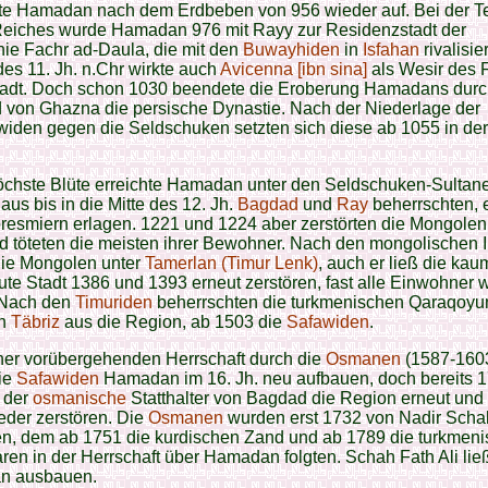
te Hamadan nach dem Erdbeben von 956 wieder auf. Bei der T
Reiches wurde Hamadan 976 mit Rayy zur Residenzstadt der
ie Fachr ad-Daula, die mit den
Buwayhiden
in
Isfahan
rivalisie
es 11. Jh. n.Chr wirkte auch
Avicenna [ibn sina]
als Wesir des 
Stadt. Doch schon 1030 beendete die Eroberung Hamadans durc
von Ghazna die persische Dynastie. Nach der Niederlage der
iden gegen die Seldschuken setzten sich diese ab 1055 in der
öchste Blüte erreichte Hamadan unter den Seldschuken-Sultane
 aus bis in die Mitte des 12. Jh.
Bagdad
und
Ray
beherrschten, 
resmiern erlagen. 1221 und 1224 aber zerstörten die Mongolen
d töteten die meisten ihrer Bewohner. Nach den mongolischen 
ie Mongolen unter
Tamerlan (Timur Lenk)
, auch er ließ die ka
te Stadt 1386 und 1393 erneut zerstören, fast alle Einwohner 
. Nach den
Timuriden
beherrschten die turkmenischen Qaraqoyu
on
Täbriz
aus die Region, ab 1503 die
Safawiden
.
ner vorübergehenden Herrschaft durch die
Osmanen
(1587-1603
ie
Safawiden
Hamadan im 16. Jh. neu aufbauen, doch bereits 
 der
osmanische
Statthalter von Bagdad die Region erneut und 
eder zerstören. Die
Osmanen
wurden erst 1732 von Nadir Scha
ben, dem ab 1751 die kurdischen Zand und ab 1789 die turkmen
en in der Herrschaft über Hamadan folgten. Schah Fath Ali lie
n ausbauen.