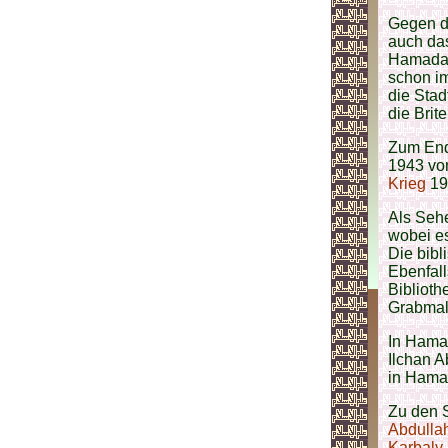
Gegen d
auch das
Hamadan
schon i
die Stad
die Brit
Zum End
1943 vo
Krieg
198
Als Sehe
wobei es
Die bibl
Ebenfall
Biblioth
Grabmal
In Hama
Ilchan A
in Hama
Zu den 
Abdulla
Karbaly