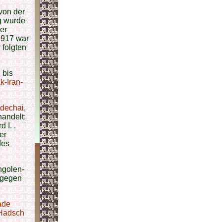
von der
g wurde
er
1917 war
 folgten
 bis
ak-Iran-
rdechai
,
handelt:
 I. .
er
des
ngolen-
ngegen
ade
Hadsch