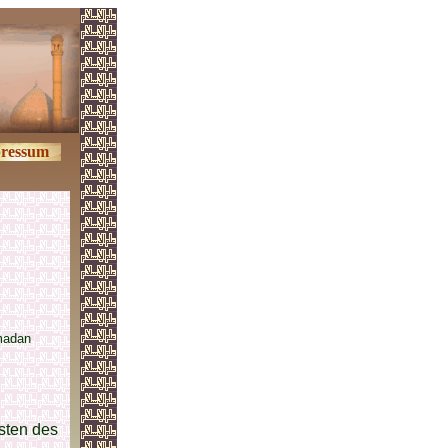
ressum
madan
sten des