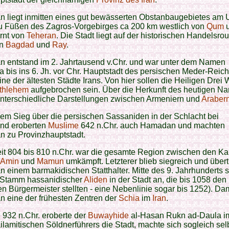
 liegt inmitten eines gut bewässerten Obstanbaugebietes am U
u Füßen des Zagros-Vorgebirges ca 200 km westlich von
Qum
u
rnt von
Teheran
. Die Stadt liegt auf der historischen Handelsrou
en
Bagdad
und
Ray
.
 entstand im 2. Jahrtausend v.Chr. und war unter dem Namen
 bis ins 6. Jh. vor Chr. Hauptstadt des persischen Meder-Reich
 eine der ältesten Städte Irans. Von hier sollen die Heiligen Drei
thlehem
aufgebrochen sein. Über die Herkunft des heutigen N
unterschiedliche Darstellungen zwischen Armeniern und
Araber
em Sieg über die persischen Sassaniden in der Schlacht bei
d eroberten
Muslime
642 n.Chr. auch Hamadan und machten
 zu Provinzhauptstadt.
eit 804 bis 810 n.Chr. war die gesamte Region zwischen den Kal
Amin
und
Mamun
umkämpft. Letzterer blieb siegreich und über
einem barmakidischen Statthalter. Mitte des 9. Jahrhunderts s
n Stamm hassanidischer
Aliden
in der Stadt an, die bis 1058 den
en Bürgermeister stellten - eine Nebenlinie sogar bis 1252). Da
 eine der frühesten Zentren der
Schia
im
Iran
.
 932 n.Chr. eroberte der
Buwayhide
al-Hasan Rukn ad-Daula im
ilamitischen Söldnerführers die Stadt, machte sich sogleich sel