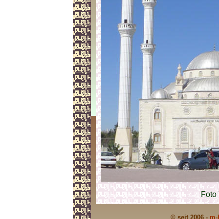
Foto
© seit 2006 -
m-