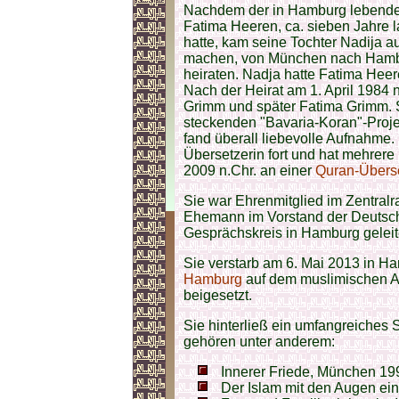
Nachdem der in Hamburg lebend
Fatima Heeren, ca. sieben Jahre la
hatte, kam seine Tochter Nadija a
machen, von München nach Hambu
heiraten. Nadja hatte Fatima Heer
Nach der Heirat am 1. April 1984 
Grimm und später Fatima Grimm. 
steckenden "Bavaria-Koran"-Projek
fand überall liebevolle Aufnahme. D
Übersetzerin fort und hat mehrere
2009 n.Chr. an einer
Quran-Übers
Sie war Ehrenmitglied im Zentral
Ehemann im Vorstand der Deutsch
Gesprächskreis in Hamburg geleit
Sie verstarb am 6. Mai 2013 in 
Hamburg
auf dem muslimischen A
beigesetzt.
Sie hinterließ ein umfangreiches S
gehören unter anderem:
Innerer Friede, München 19
Der Islam mit den Augen ei