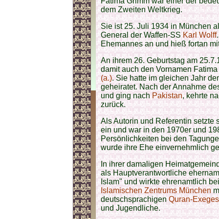
Fatima Grimm war einer der bede
dem Zweiten Weltkrieg.
Sie ist 25. Juli 1934 in München al
General der Waffen-SS
Karl Wolff
Ehemannes an und hieß fortan m
An ihrem 26. Geburtstag am 25.7
damit auch den Vornamen Fatima 
(a.)
. Sie hatte im gleichen Jahr d
geheiratet. Nach der Annahme d
und ging nach
Pakistan
, kehrte n
zurück.
Als Autorin und Referentin setzte 
ein und war in den 1970er und 19
Persönlichkeiten bei den Tagunge
wurde ihre Ehe einvernehmlich g
In ihrer damaligen Heimatgemei
als Hauptverantwortliche ehernamtl
Islam" und wirkte ehrenamtlich 
Islamischen Zentrums München
mi
deutschsprachigen
Quran-Exege
und Jugendliche.