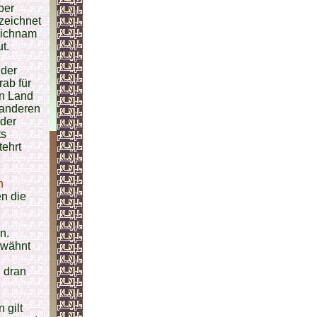
ber
zeichnet
ichnam
t.
der
ab für
on Land
 anderen
der
ts
ehrt
n
en die
n.
wähnt
 dran
 gilt