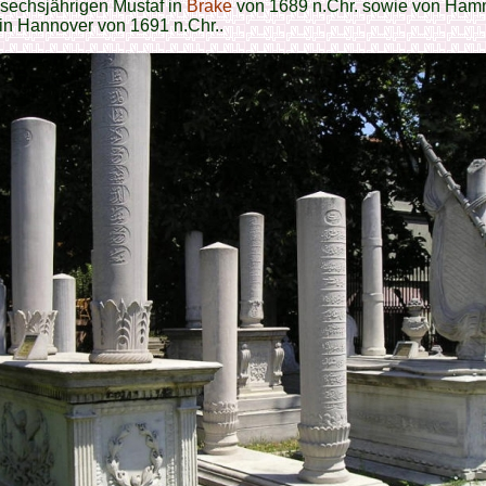
sechsjährigen Mustaf in
Brake
von 1689 n.Chr. sowie von Ham
in Hannover von 1691 n.Chr..