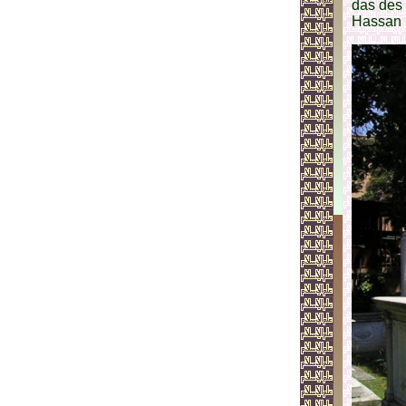
das des 
Hassan 