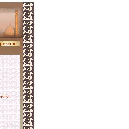
pressum
iedhof