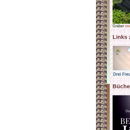
Gräber
os
Links
Büche