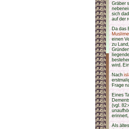
Gräber s
nebenei
sich dad
auf der 
Da das 
Muslim
einen V
zu Land,
Gründen 
liegende
bestehen
wird. Ei
Nach
is
erstmali
Frage n
Eines T
Dements
(vgl. 82
unaufhör
erinner
Als älte