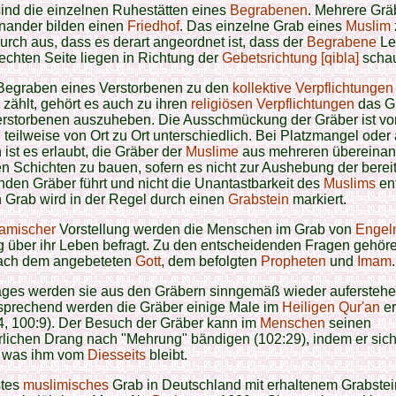
ind die einzelnen Ruhestätten eines
Begrabenen
. Mehrere Grä
nander bilden einen
Friedhof
. Das einzelne Grab eines
Muslim
urch aus, dass es derart angeordnet ist, dass der
Begrabene
Le
rechten Seite liegen in Richtung der
Gebetsrichtung [qibla]
schau
Begraben eines Verstorbenen zu den
kollektive Verpflichtungen
e
zählt, gehört es auch zu ihren
religiösen Verpflichtungen
das Gr
erstorbenen auszuheben. Die Ausschmückung der Gräber ist v
 teilweise von Ort zu Ort unterschiedlich. Bei Platzmangel oder
ist es erlaubt, die Gräber der
Muslime
aus mehreren übereinan
n Schichten zu bauen, sofern es nicht zur Aushebung der berei
den Gräber führt und nicht die Unantastbarkeit des
Muslims
ent
n Grab wird in der Regel durch einen
Grabstein
markiert.
lamischer
Vorstellung werden die Menschen im Grab von
Engel
g über ihr Leben befragt. Zu den entscheidenden Fragen gehör
ach dem angebeteten
Gott
, dem befolgten
Propheten
und
Imam
.
ages werden sie aus den Gräbern sinngemäß wieder auferstehe
prechend werden die Gräber einige Male im
Heiligen Qur'an
er
:4, 100:9). Der Besuch der Gräber kann im
Menschen
seinen
lichen Drang nach "Mehrung" bändigen (102:29), indem er sich
t, was ihm vom
Diesseits
bleibt.
stes
muslimisches
Grab in Deutschland mit erhaltenem Grabstein