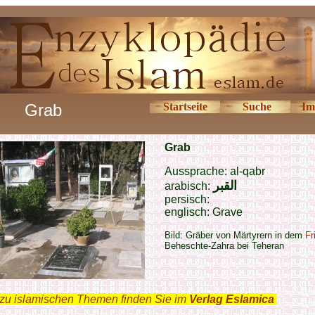
Grab
Startseite
Suche
Im
Grab
Aussprache: al-qabr
القبر
arabisch:
persisch:
englisch: Grave
Bild:
Gräber von Märtyrern in dem
Fr
Beheschte-Zahra bei Teheran
zu islamischen Themen finden Sie im
Verlag Eslamica
.