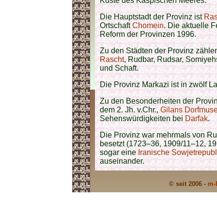
Küste des Kaspischen Meeres.
Die Hauptstadt der Provinz ist
Ras
Ortschaft
Chomein
. Die aktuelle 
Reform der Provinzen 1996.
Zu den Städten der Provinz zählen
Rascht
, Rudbar, Rudsar, Somiyeh
und Schaft.
Die Provinz Markazi ist in zwölf La
Zu den Besonderheiten der Provin
dem 2. Jh. v.Chr.,
Gilans Dorfmu
Sehenswürdigkeiten bei
Darfak
.
Die Provinz war mehrmals von Ru
besetzt (1723–36, 1909/11–12, 1
sogar eine
Iranische Sowjetrepubl
auseinander.
© seit 2006 -
m-