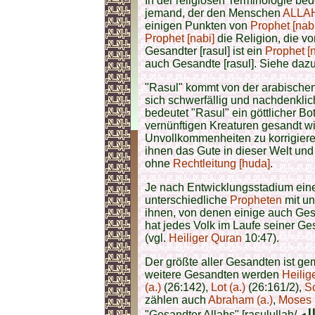
In der religiösen Terminologie bed
jemand, der den Menschen
ALLAHs
einigen Punkten von
Prophet [nabi
Prophet [nabi]
die Religion, die v
Gesandter [rasul]
ist ein
Prophet [n
auch
Gesandte [rasul]
. Siehe daz
"Rasul" kommt von der arabischen 
sich schwerfällig und nachdenklic
bedeutet "Rasul" ein göttlicher B
vernünftigen Kreaturen gesandt wi
Unvollkommenheiten zu korrigiere
ihnen das Gute in dieser Welt und 
ohne
Rechtleitung [huda]
.
Je nach Entwicklungsstadium eine
unterschiedliche
Propheten
mit un
ihnen, von denen einige auch Ge
hat jedes Volk im Laufe seiner Ge
(vgl.
Heiliger Quran
10:47).
Der größte aller Gesandten ist g
weitere Gesandten werden
Heilig
(a.)
(26:142),
Lot (a.)
(26:161/2),
Sc
zählen auch
Abraham (a.)
,
Moses (
له
"Gesandter Allahs" [rasulullah/