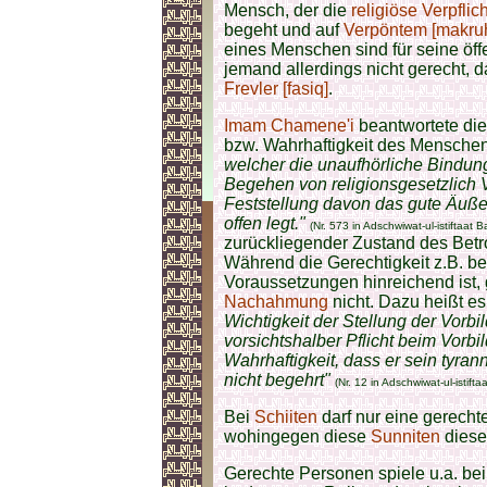
Mensch, der die
religiöse Verpfli
begeht und auf
Verpöntem [makru
eines Menschen sind für seine öff
jemand allerdings nicht gerecht, 
Frevler [fasiq]
.
Imam Chamene'i
beantwortete die
bzw. Wahrhaftigkeit des Mensche
welcher die unaufhörliche Bindun
Begehen von religionsgesetzlich 
Feststellung davon das gute Äuße
offen legt."
(Nr. 573 in Adschwiwat-ul-istiftaat 
zurückliegender Zustand des Betr
Während die Gerechtigkeit z.B. b
Voraussetzungen hinreichend ist
Nachahmung
nicht. Dazu heißt es
Wichtigkeit der Stellung der Vorbi
vorsichtshalber Pflicht beim Vorb
Wahrhaftigkeit, dass er sein tyra
nicht begehrt"
(Nr. 12 in Adschwiwat-ul-istift
Bei
Schiiten
darf nur eine gerech
wohingegen diese
Sunniten
diese
Gerechte Personen spiele u.a. b