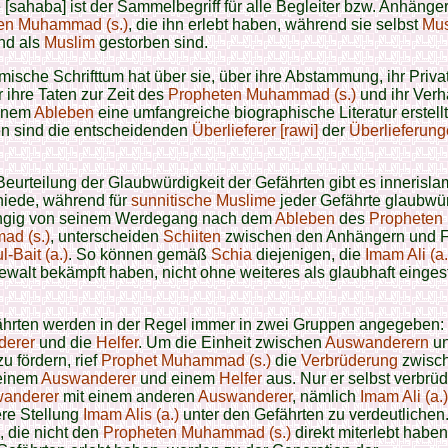
 [sahaba] ist der Sammelbegriff für alle Begleiter bzw. Anhänge
en Muhammad (s.)
, die ihn erlebt haben, während sie selbst
Mus
nd als
Muslim
gestorben sind.
mische Schrifttum hat über sie, über ihre Abstammung, ihr Priva
 ihre Taten zur Zeit des
Propheten Muhammad (s.)
und ihr Verh
inem
Ableben
eine umfangreiche biographische Literatur erstellt
en sind die entscheidenden
Überlieferer [rawi]
der
Überlieferun
Beurteilung der Glaubwürdigkeit der Gefährten gibt es innerisl
hiede, während für
sunnitische
Muslime
jeder Gefährte glaubwürd
gig von seinem Werdegang nach dem
Ableben
des
Propheten
d (s.)
, unterscheiden
Schiiten
zwischen den Anhängern und 
l-Bait (a.)
. So können gemäß
Schia
diejenigen, die
Imam Ali (a.
walt bekämpft haben, nicht ohne weiteres als glaubhaft eingest
ährten werden in der Regel immer in zwei Gruppen angegeben:
derer
und die
Helfer
. Um die Einheit zwischen
Auswanderern
u
u fördern, rief
Prophet Muhammad (s.)
die
Verbrüderung
zwisc
 einem
Auswanderer
und einem
Helfer
aus. Nur er selbst verbrüd
anderer
mit einem anderen
Auswanderer
, nämlich
Imam Ali (a.)
re Stellung
Imam Alis (a.)
unter den Gefährten zu verdeutlichen
, die nicht den
Propheten Muhammad (s.)
direkt miterlebt haben