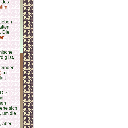
r des
lim
tleben
alten
. Die
gen
amische
ig ist,
Feinden
)
mit
uft
 Die
nd
hen
erte sich
, um die
.
, aber