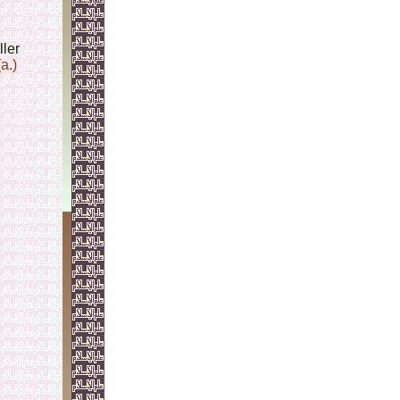
ler
a.)