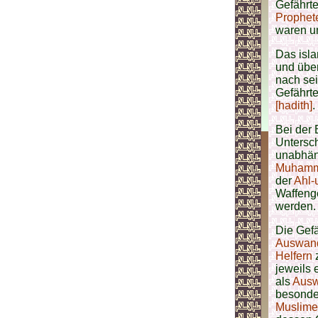
Gefährte
Prophet
waren u
Das isla
und über
nach se
Gefährt
[hadith]
.
Bei der 
Untersc
unabhän
Muhamma
der
Ahl-u
Waffenge
werden.
Die Gef
Auswan
Helfern
z
jeweils
als
Ausw
besonde
Muslime