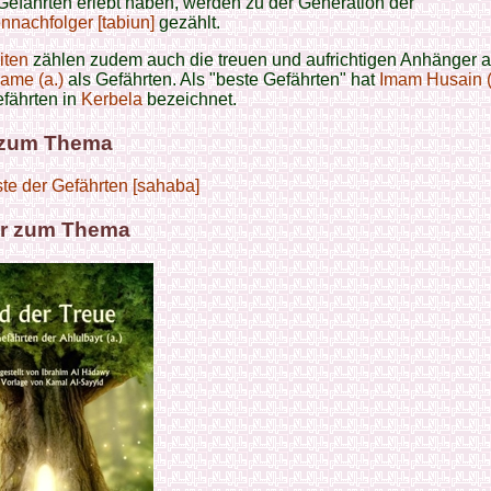
efährten erlebt haben, werden zu der Generation der
nnachfolger [tabiun]
gezählt.
iten
zählen zudem auch die treuen und aufrichtigen Anhänger al
mame (a.)
als Gefährten. Als "beste Gefährten" hat
Imam Husain (
fährten in
Kerbela
bezeichnet.
 zum Thema
ste der Gefährten [sahaba]
r zum Thema