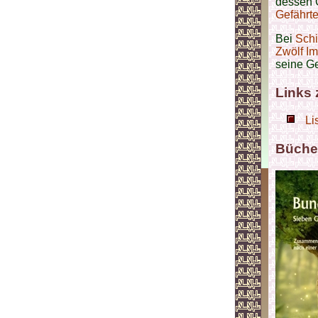
dessen G
Gefährte
Bei
Schi
Zwölf I
seine Ge
Links
Li
Büche