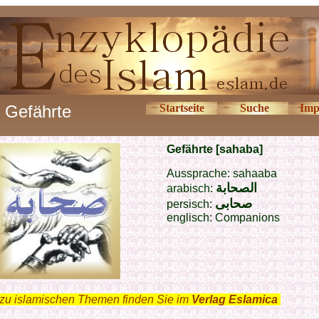
Gefährte
Startseite
Suche
Imp
Gefährte [sahaba]
Aussprache: sahaaba
الصحابة
arabisch:
صحاب
ى
persisch:
englisch: Companions
zu islamischen Themen finden Sie im
Verlag Eslamica
.