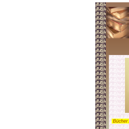
.
Bücher 