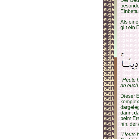
Der Ged
besonde
Einbett
Als ein
gilt ein
"Heute 
an euch 
Dieser E
komplexe
dargele
darin, d
beim Er
hin, der
"Heute h