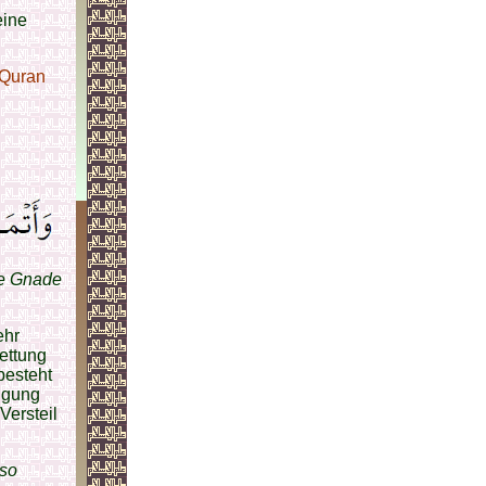
eine
 Quran
ne Gnade
ehr
ettung
besteht
digung
Versteil
lso