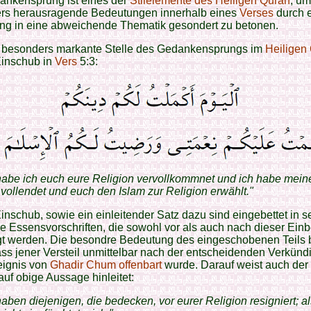
ankensprung ist eines der
Stilelemente des Heiligen Quran
, um
rs herausragende Bedeutungen innerhalb eines
Verses
durch 
ung in eine abweichende Thematik gesondert zu betonen.
e besonders markante Stelle des Gedankensprungs im
Heiligen
 Einschub in
Vers
5:3:
habe ich euch eure Religion vervollkommnet und ich habe mei
vollendet und euch den Islam zur Religion erwählt."
inschub, sowie ein einleitender Satz dazu sind eingebettet in s
 Essensvorschriften, die sowohl vor als auch nach dieser Einb
gt werden. Die besondre Bedeutung des eingeschobenen Teils 
ass jener Versteil unmittelbar nach der entscheidenden Verkün
eignis von
Ghadir Chum
offenbart
wurde. Darauf weist auch der 
 auf obige Aussage hinleitet:
aben diejenigen, die bedecken, vor eurer Religion resigniert; a