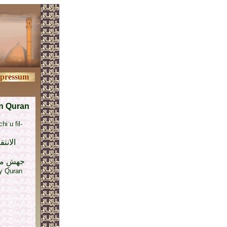
pressum
n Quran
hiʾu fil-
الانتق
جهشِ مو
ly Quran