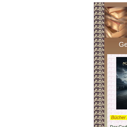
Ge
.
Bücher 