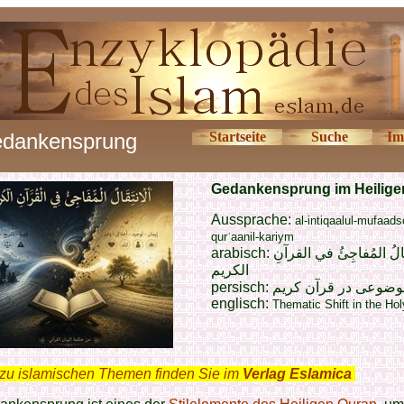
dankensprung
Startseite
Suche
Im
Gedankensprung im Heilige
Aussprache:
al-intiqaalul-mufaadsc
qurʾaanil-kariym
arabisch:
الُ المُفاجِئُ في القرآنِ
الكريم
persisch:
ضوعی در قرآن کریم
englisch:
Thematic Shift in the Ho
zu islamischen Themen finden Sie im
Verlag Eslamica
.