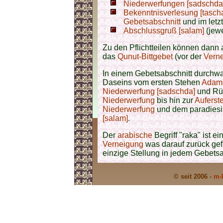
Niederwerfungen [sadschda
Bekenntnisverlesung [tasch
Gebetsabschnitt
und im letz
Abschlussgruß [salam]
(jew
Zu den Pflichtteilen können dann 
das
Qunut-Bittgebet
(vor der
Vern
In einem Gebetsabschnitt durchwa
Daseins vom ersten Stehen
Adams
Niederwerfung [sadschda]
und Rüc
Niederwerfung
bis hin zur
Auferst
Niederwerfung
und dem paradies
[salam]
.
Der
arabische
Begriff "raka" ist e
Verneigung
was darauf zurück gef
einzige Stellung in jedem Gebetsabs
© seit 2006 -
m-