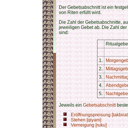
Der Gebetsabschnitt ist ein festge
von Riten erfüllt wird.
Die Zahl der Gebetsabschnitte, a
jeweiligen Gebet ab. Die Zahl der
sind:
Ritualgebe
1.
Morgengeb
2.
Mittagsgeb
3.
Nachmitta
4.
Abendgeb
5.
Nachtgebe
Jeweils ein
Gebetsabschnitt
beste
Eröffnungspreisung [takbirat
Stehen [qiyam]
Verneigung [ruku]