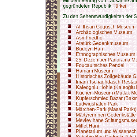
Mit dem Vertrag von Lausanne am 
gegründeten Republik
Türkei
.
Zu den Sehenswürdigkeiten der S
Ali Ihsan Gögüsch Museum
Archäologisches Museum
Asri Friedhof
Atatürk Gedenkmuseum
Budeyri Han
Ethnographisches Museum
25. Dezember Panorama Mu
Foucaultsches Pendel
Hamam Museum
Historisches Zollgebäude G
Imam Tschaghdasch Restau
Kaleoghlu Höhle (Kaleoğlu 
Küchen-Museum (Mutfak Mü
Kupferschmied Bazar (Bakırc
Ludwigshafen Park
Märchen-Park (Masal Parkı)
Märtyrerinnen Gedenkstätte (
Mevlevihane Stiftungsmus
Millet Hani
Planetarium und Wissenscha
Schahin Bey Gedenkstätte (