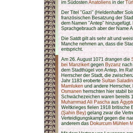
im Südosten
Anatoliens
in der
Tür
Der Titel "Gazi" (Heldenhafter Sol
französischen Besatzung der Sta
dem Namen "Antep" hinzugefügt. B
Sprachgebrauch aber der Name An
Die Satdt gilt als sehr alt und wei
Manche nehmen an, dass die Stad
entspricht.
Am 26. August 1071 drangen die
bei Manzikert
gegen
Byzanz
nac
dem Stadthügel von Antep. Im R
Herrscher der Stadt, die zwischen
Jahr 1183 eroberte
Sultan Saladi
Mamluken
und andere Herrscher,
Osmanen
herrschten hier stabil 
Schwächezeichen waren bereits 1
Muhammad Ali Pascha
aus
Ägypt
Weltkrieges fielen 1918 britische 
(Şahin Bey)
gelang zwar die Vertre
Verteidigungskampf gegen die na
anderem das
Dokurcum Mühlen M