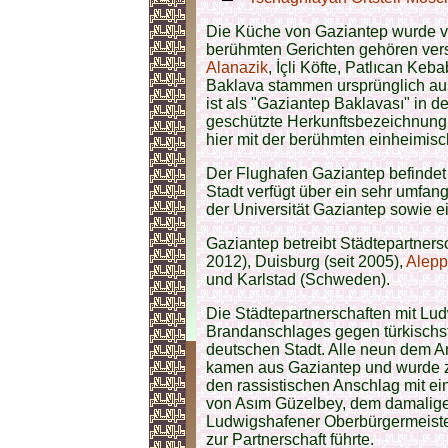
Die Küche von Gaziantep wurde 
berühmten Gerichten gehören vers
Alanazik
, İçli Köfte, Patlıcan K
Baklava stammen ursprünglich au
ist als "Gaziantep Baklavası" in 
geschützte Herkunftsbezeichnung
hier mit der berühmten einheimisc
Der Flughafen Gaziantep befindet
Stadt verfügt über ein sehr umfa
der Universität Gaziantep sowie ei
Gaziantep betreibt Städtepartners
2012), Duisburg (seit 2005),
Alep
und Karlstad (Schweden).
Die Städtepartnerschaften mit Lu
Brandanschlages gegen türkisch
deutschen Stadt. Alle neun dem 
kamen aus Gaziantep und wurde zur
den rassistischen Anschlag mit ei
von Asım Güzelbey, dem damalige
Ludwigshafener Oberbürgermeister
zur Partnerschaft führte.