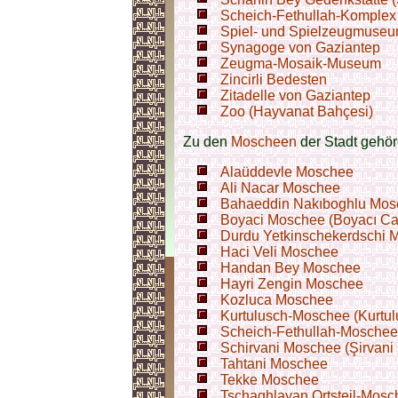
Scheich-Fethullah-Komplex
Spiel- und Spielzeugmuse
Synagoge von Gaziantep
Zeugma-Mosaik-Museum
Zincirli Bedesten
Zitadelle von Gaziantep
Zoo (Hayvanat Bahçesi)
Zu den
Moscheen
der Stadt gehör
Alaüddevle Moschee
Ali Nacar Moschee
Bahaeddin Nakıboghlu Mosc
Boyaci Moschee (Boyacı Ca
Durdu Yetkinschekerdschi M
Haci Veli Moschee
Handan Bey Moschee
Hayri Zengin Moschee
Kozluca Moschee
Kurtulusch-Moschee (Kurtul
Scheich-Fethullah-Moschee
Schirvani Moschee (Şirvani
Tahtani Moschee
Tekke Moschee
Tschaghlayan Ortsteil-Mosc