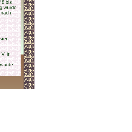
48 bis
ng wurde
 nach
sier-
V. in
d wurde