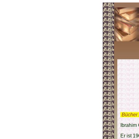
.
Bücher 
Ibrahim 
Er ist 1