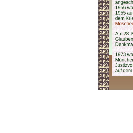
angesch
1956 war
1955 au
dem Krie
Moschee
Am 28. M
Glaubens
Denkmal
1973 war
München 
Justizvo
auf de