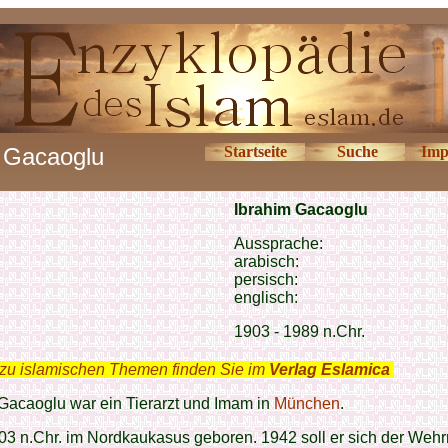
Gacaoglu
Startseite
Suche
Imp
Ibrahim Gacaoglu
Aussprache:
arabisch:
persisch:
englisch:
1903 - 1989 n.Chr.
zu islamischen Themen finden Sie im
Verlag Eslamica
.
Gacaoglu war ein Tierarzt und Imam in
München
.
903 n.Chr. im Nordkaukasus geboren. 1942 soll er sich der Weh