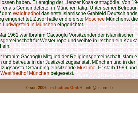
lossen haben. Er entging der Lienzer Kosakentragödie. Von 19
 er als Gemeindeleiter in München tätig. Unter seiner Betreuu
f dem
Waldfriedhof
das erste islamische Grabfeld Deutschlands
g eingerichtet. Zuvor hatte er die erste
Moschee
Münchens, die
 Ludwigsfeld in München
eingerichtet.
ai 1961 war Ibrahim Gacaoglu Vorsitzender der islamitischen
gemeinschaft für Westeuropa und weihte in Irschen ein Kauka
 ein.
 Ibrahim Gacaoglu Mitglied der Religionsgemeinschaft Islam e. 
und betreute in der Justizvollzugsanstalt München und in der
llzugsanstalt Straubing einsitzende
Muslime
. Er starb 1989 un
m
Westfriedhof München
beigesetzt.
© seit 2006 -
m-haditec GmbH
-
info
@eslam.de