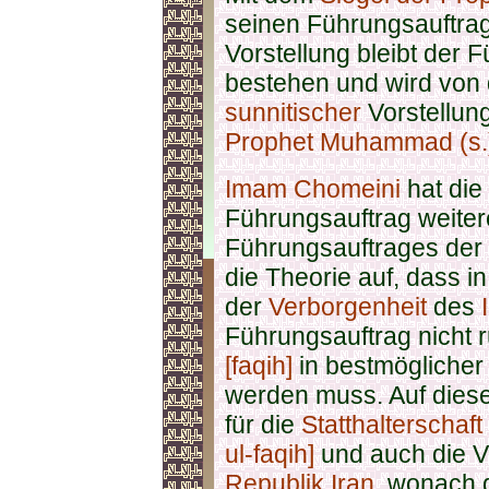
seinen Führungsauftrag
Vorstellung bleibt der
bestehen und wird von
sunnitischer
Vorstellung
Prophet Muhammad (s.
Imam Chomeini
hat die
Führungsauftrag weitere
Führungsauftrages der
die Theorie auf, dass 
der
Verborgenheit
des
Führungsauftrag nicht 
[faqih]
in bestmöglicher 
werden muss. Auf diese
für die
Statthalterschaf
ul-faqih]
und auch die 
Republik Iran
, wonach 