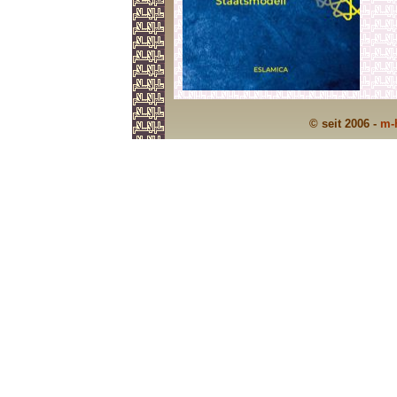
© seit 2006 -
m-