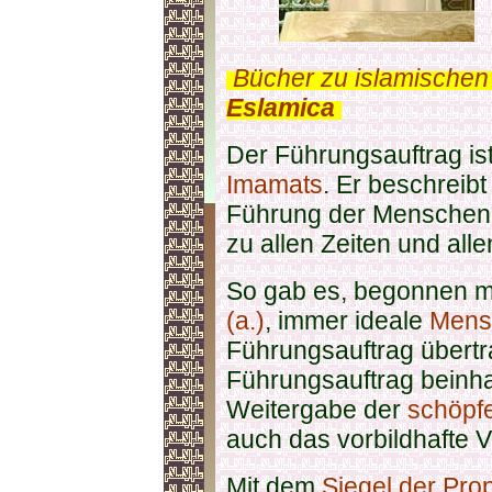
.
Bücher zu islamischen
Eslamica
.
Der Führungsauftrag is
Imamats
. Er beschreibt
Führung der Mensche
zu allen Zeiten und alle
So gab es, begonnen m
(a.)
, immer ideale
Mens
Führungsauftrag übertr
Führungsauftrag beinhal
Weitergabe der
schöpf
auch das vorbildhafte V
Mit dem
Siegel der Pr