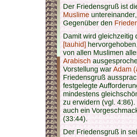
Der Friedensgruß ist d
Muslime
untereinander
Gegenüber den
Friede
Damit wird gleichzeitig
[tauhid]
hervorgehoben,
von allen Muslimen alle
Arabisch
ausgesproch
Vorstellung war
Adam (
Friedensgruß aussprach
festgelegte Aufforderu
mindestens gleichschö
zu erwidern (vgl. 4:86)
auch ein Vorgeschmack
(33:44).
Der Friedensgruß in sei