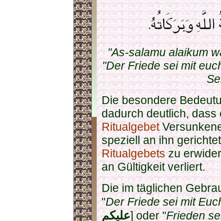
"As-salamu alaikum wa
"Der Friede sei mit eu
Se
Die besondere Bedeutu
dadurch deutlich, dass 
Ritualgebet
Versunkenen
speziell an ihn gerich
Ritualgebets
zu erwide
an Gültigkeit verliert.
Die im täglichen Gebra
"
Der Friede sei mit Euc
عليكم
] oder "
Frieden se