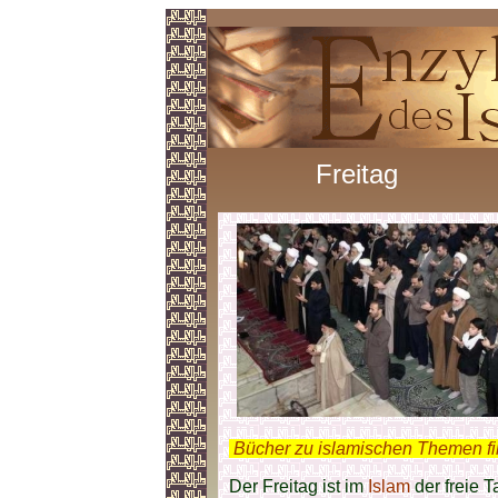
Freitag
.
Bücher zu islamischen Themen f
Der Freitag ist im
Islam
der freie 