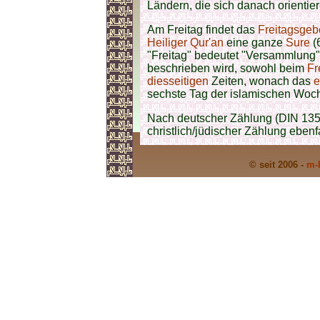
Ländern, die sich danach orientie
Am Freitag findet das
Freitagsgebe
Heiliger Qur'an
eine ganze
Sure
(
"Freitag" bedeutet "Versammlung
beschrieben wird, sowohl beim
Fr
diesseitigen
Zeiten, wonach das
e
sechste Tag der islamischen Woc
Nach deutscher Zählung (DIN 1355
christlich/jüdischer Zählung ebenf
© seit 2006 -
m-