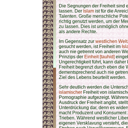
Die Segnungen der Freiheit sind 
lassen. Der
Islam
ist für die Anre
Talenten. Große menschliche Poten
richtig genutzt werden, um der M
zu lassen. Dies ist unmöglich ohne
als andere Rechte.
Im Gegensatz zur
westlichen Welt
gesucht werden, ist Freiheit im
Is
auch nie getrennt von anderen We
Prinzips der
Einheit [tauhid]
eingeb
Ungerechtigkeit führt, kann daher
Freiheit begrenzt durch eben die 
dementsprechend auch nie getren
Ziel des Lebens beurteilt werden.
Sehr deutlich werden die Untersc
islamischer
Freiheit von islamisc
Pornographie aufgezeigt. Während
Ausdruck der Freiheit angibt, stell
Unterdrückung dar, denn es wider
macht Produzent und Konsument z
Trieben. Während westlicher Libera
eigenen Versklavung versteht, die