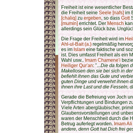
Freiheit ist eine wesentlicher Best
die Freiheit seine
Seele [nafs]
im 
[chaliq]
zu
ergeben
, so dass
Gott
S
[mumin]
errichtet. Der
Mensch
kann
allerdings sein Glück bzw. Unglü
Die Frage der Freiheit wird im
Hei
Ahl-ul-Bait (a.)
regelmäßig hervorge
es im
Islam
eine faktische und sozi
ist. Dies umfasst Freiheit als ei
Wahl usw..
Imam Chamene'i
bezieh
Heiliger Qur'an
: "
...Die da folge
Makellosen den sie bei sich in de
befiehlt ihnen das Gute und verbie
guten Dinge und verwehrt ihnen d
ihnen ihre Last und die Fesseln, di
Gerade die Befreiung von Joch un
Verpflichtungen und Bindungen zu
Viele Arten abergläubischer, primi
Glaubensvorstellungen und unbes
waren der Menschheit durch die H
Betrug auferlegt worden.
Imam Ali 
andere, denn Gott hat Dich frei ge