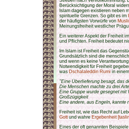
Streben nach Vervollkommnung. Ein
Berücksichtigung der Moral wider
Islam dagegen existieren neben m
spirituelle Grenzen. So gibt es im
der häufigsten Vorwürfe von
Musl
Meinungsfreiheit westlicher Prägu
Ein weiterer Aspekt der Freiheit i
und Pflichten. Freiheit bedeutet nic
Im Islam ist Freiheit das Gegenstü
Grundsätzlich sind die menschlich
und wenn es keine Verantwortung 
Notwendigkeit für Freiheit gegeb
was
Dschalaleddin Rumi
in einem
"Eine Überlieferung besagt, das d
Die Menschen machte zu drei Arte
Eine Gruppe wurde gesegnet mit Ve
Großzügigkeit
Eine andere, aus Engeln, kannte n
Freiheit ist, wie das Recht auf Le
Gott
und wahre
Ergebenheit [tasli
Eines der oft genannten Beispiele 