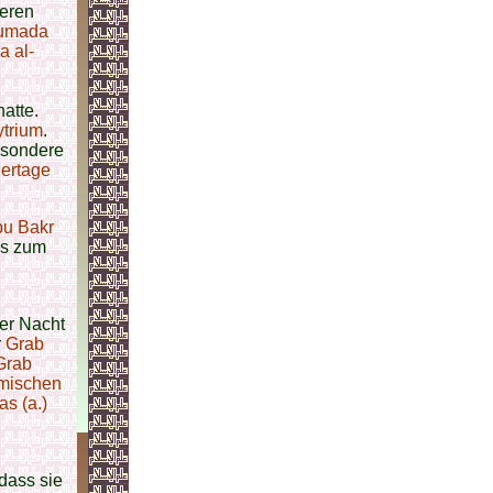
eren
umada
 al-
atte.
ytrium
.
esondere
uertage
u Bakr
is zum
der Nacht
r
Grab
Grab
amischen
as (a.)
n
dass sie