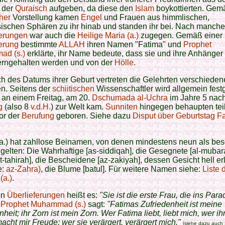
 der
Quraisch
aufgeben, da diese den
Islam
boykottierten. Gem
her
Vorstellung kamen
Engel
und Frauen aus himmlischen,
ischen Sphären zu ihr hinab und standen ihr bei. Nach manch
ferungen
war auch die
Heilige Maria (a.)
zugegen. Gemäß einer
erung
bestimmte
ALLAH
ihren Namen "Fatima" und
Prophet
d (s.)
erklärte, ihr Name bedeute, dass sie und ihre Anhänge
erngehalten werden und von der
Hölle
.
h des Datums ihrer Geburt vertreten die Gelehrten verschieden
n. Seitens der
schiitischen
Wissenschaftler wird allgemein festge
 an einem Freitag, am 20.
Dschumada al-Uchra
im Jahre 5 nach
g
(also 8
v.d.H.
) zur Welt kam.
Sunniten
hingegen behaupten tei
vor der
Berufung
geboren. Siehe dazu
Disput über Geburtstag F
(a.) hat zahllose Beinamen, von denen mindestens neun als be
gelten: Die Wahrhaftige [as-siddiqah], die Gesegnete [al-mubara
t-tahirah], die Bescheidene [az-zakiyah], dessen Gesicht hell er
e:
az-Zahra)
, die Blume [batul]. Für weitere Namen siehe:
Liste d
(a.)
.
en
Überlieferungen
heißt es:
"Sie ist die erste Frau, die ins Para
Prophet Muhammad (s.)
sagt:
"Fatimas Zufriedenheit ist meine
nheit; ihr Zorn ist mein Zorn. Wer Fatima liebt, liebt mich, wer i
acht mir Freude; wer sie verärgert, verärgert mich."
(siehe dazu auch