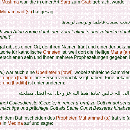
e
Muslima
war, die in einer Art
Sarg
zum
Grab
gebracht wurde.
 Muhammad (s.)
hat gesagt:
ليغضب لغضب فاطمة و يرضی لرضاها
h wird Allah zornig durch den Zorn Fatima´s und zufrieden durc
nheit“
gal gibt es einen Ort, der ihren Namen trägt und einer der bekan
tsorte für katholische
Christen
ist, weil dort die Heilige
Maria (a.)
 erschienen sein und ihnen mehrere Prophezeiungen gegeben
a.) war auch eine
Überlieferin [rawi]
, wobei zahlreiche Sammler
erungen [hadith]
ihre Person vernachlässigt haben. Eine bekan
erung [hadith]
ist unter anderem:
لی الله خالص عبادة اهبط الله عز و جل اليه أفضل مصلحته
ine) Gottesdienste (Gebete) in reiner (Form) zu Gott hinauf sen
 mächtige und prächtige Gott als Seine Gunst Besseres hinabs
ch dem Dahinscheiden des
Propheten Muhammad (s.)
trat sie (
e
in
Medina
auf und sagte: