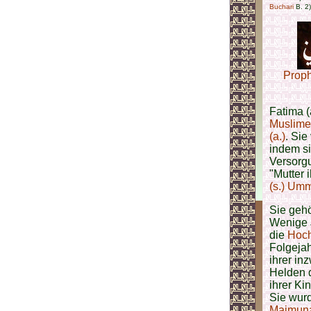
Buchari
B. 2)
Prop
Fatima (
Muslime
(a.)
. Sie
indem si
Versorg
"Mutter 
(s.)
Umm
Sie gehö
Wenige 
die
Hoch
Folgejah
ihrer in
Helden
ihrer K
Sie wurd
Maimuna