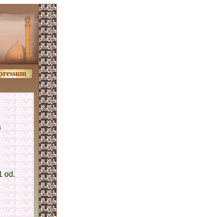
pressum
a
1 od.