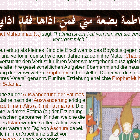
het Muhammad (s.)
sagt:
"Fatima ist ein Teil von mir, wer sie ver
verärgert mich."
a.) ertrug als kleines Kind die Erschwernis des Boykotts gegen 
und verlor in den schwierigen Jahren zudem ihre Mutter
Chadi
 versuchte den Verlust für ihren Vater weitestgehend auszugleic
e alle ihre gesellschaftlichen Aufgaben übernahm und die häus
ung des verwitweten
Propheten
sicher stellte. Daher wurde sie 
ihres Vaters" genannt. Für ihre Erziehung ehelichte
Prophet M
 Salama
.
rte zu der
Auswanderung der Fatimas
.
Jahre nach der
Auswanderung
erfolgte
zeit Imam Alis (a.) mit Fatima (a.)
. Die
re widmete Fatima (a.) der Erziehung
zwischen geborenen Kinder, welche die
 des
Islam
werden sollten. Allein zwei
inder waren am Tag von
Aschura
dabei.
e in ihrer Arbeit unterstützt von
 Fidha
. Zu den bekannten