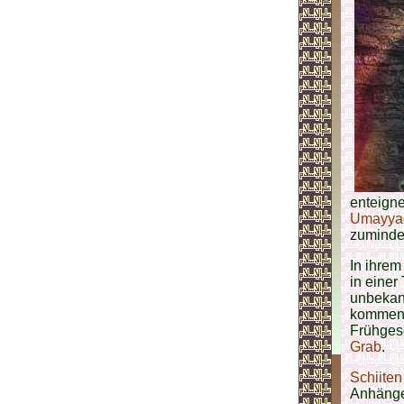
enteigne
Umayyad
zumindes
In ihrem
in eine
unbekann
kommen k
Frühgesc
Grab
.
Schiiten
Anhänger