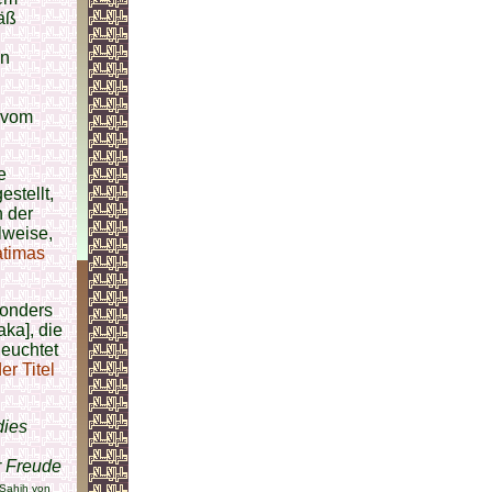
äß
en
r vom
e
stellt,
 der
lweise,
atimas
sonders
ka], die
leuchtet
er Titel
dies
hr Freude
 Sahih von