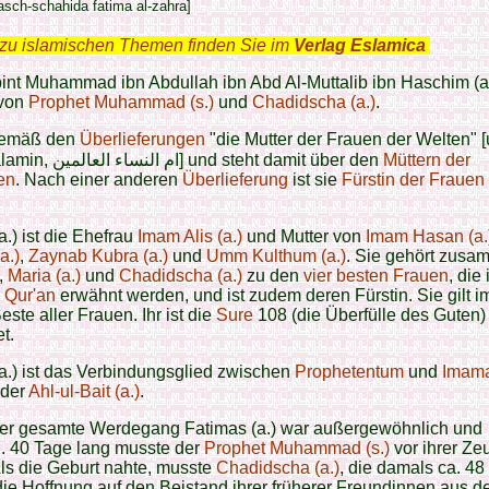
asch-schahida fatima al-zahra]
zu islamischen Themen finden Sie im
Verlag Eslamica
.
int Muhammad ibn Abdullah ibn Abd Al-Muttalib ibn Haschim (a.)
 von
Prophet Muhammad (s.)
und
Chadidscha (a.)
.
 gemäß den
Überlieferungen
"die Mutter der Frauen der Welten" 
nisa al-alamin, ام النساء العالمين] und steht damit über den
Müttern der
en
. Nach einer anderen
Überlieferung
ist sie
Fürstin der Frauen
a.) ist die Ehefrau
Imam Alis (a.)
und Mutter von
Imam Hasan (a.
a.)
,
Zaynab Kubra (a.)
und
Umm Kulthum (a.)
. Sie gehört zusa
,
Maria (a.)
und
Chadidscha (a.)
zu den
vier besten Frauen
, die
 Qur'an
erwähnt werden, und ist zudem deren Fürstin. Sie gilt 
este aller Frauen. Ihr ist die
Sure
108 (die Überfülle des Guten)
t.
a.) ist das Verbindungsglied zwischen
Prophetentum
und
Imam
 der
Ahl-ul-Bait (a.)
.
er gesamte Werdegang Fatimas (a.) war außergewöhnlich und
. 40 Tage lang musste der
Prophet Muhammad (s.)
vor ihrer Z
Als die Geburt nahte, musste
Chadidscha (a.)
, die damals ca. 48
 die Hoffnung auf den Beistand ihrer früherer Freundinnen aus 