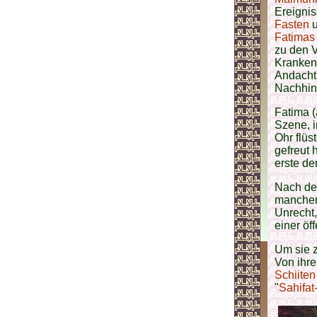
Ereignis
Fasten
u
Fatimas 
zu den V
Krankens
Andacht
Nachhine
Fatima (
Szene, 
Ohr flüs
gefreut 
erste de
Nach d
manche
Unrecht,
einer öf
Um sie z
Von ihr
Schiiten
"
Sahifat