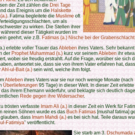
sen der Zeit zählen die
Drei Tage
nd das Ereignis um die
Halskette
(a.)
. Fatima begleitete die
Muslime
oft
erteidigungsschlachten, um als
chwester zu wirken. Die Stellen ihrer
 während dieser Tätigkeit wurden im
in geehrt, wie z.B.
Fatimas (a.) Nische bei der Grabenschlacht
a.) erlebte voller Trauer das
Ableben
ihres Vaters. Sehr bekannt 
in der
Prophet Muhammad (s.)
kurz vor seinem
Ableben
ihr etwa
tert, wobei sie freudig erstrahlt. Auf die Frage, worüber sie sich 
haben, antwortet sie, dass sie von ihrem Vater erfahren hat, dass
r
Ahl-ul-Bait (a.)
sein wird, welche ihm folgt.
em
Ableben
ihres Vaters war sie nur noch wenige Monate (nach
n
Überlieferungen
95 Tage) in dieser Welt. In dieser Zeit erlebte
 das ihrem Ehemann widerfuhr, und beklagte sich deutlich dag
fentlichen
Rede gegen ihre Widersacher
.
u trösten verfasste
Imam Ali (a.)
in dieser Zeit ein Werk für Fatim
en reinen Söhnen wurde es das
Buch Fatimas
[mushaf fatima] g
glauben, dass
Imam Mahdi (a.)
es bei sich hat. Teile daraus wu
-ul-Fatimiya
" veröffentlicht.
Sie starb am 3.
Dschumada a