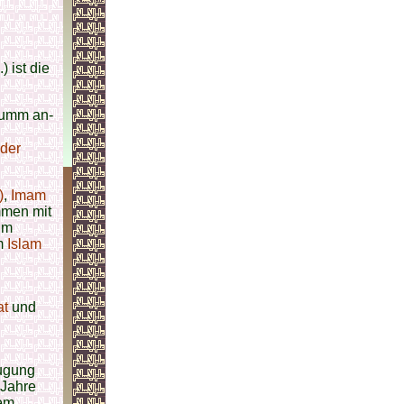
 ist die
[umm an-
 der
)
,
Imam
mmen mit
 im
im
Islam
at
und
eugung
 Jahre
dem