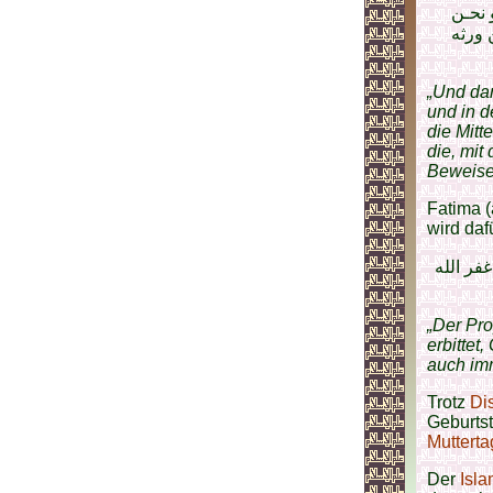
 نحـن
 ورثه
„Und dan
und in d
die Mitt
die, mit
Beweise 
Fatima (
wird daf
فر الله
„Der Pro
erbittet
auch imm
Trotz
Di
Geburts
Mutterta
Der
Isl