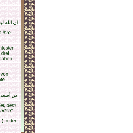
إن الله 
h ihre
ntesten
drei
 haben
 von
nte
من أصعد ا
det, dem
enden“.
a.) in der