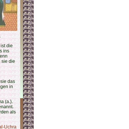
.
ist die
s ins
denn
 sie die
 sie das
egen in
a (a.).
enannt.
rden als
l-Uchra