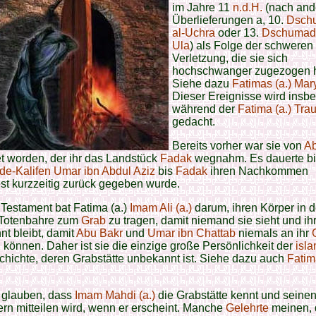
im Jahre 11
n.d.H.
(nach and
Überlieferungen a, 10.
Dsch
al-Uchra
oder 13.
Dschumada
Ula
) als Folge der schweren
Verletzung, die sie sich
hochschwanger zugezogen h
Siehe dazu
Fatimas (a.) Mar
Dieser Ereignisse wird insb
während der
Fatima (a.) Tra
gedacht.
Bereits vorher war sie von
Ab
t worden, der ihr das Landstück
Fadak
wegnahm. Es dauerte b
e-Kalifen
Umar ibn Abdul Aziz
bis
Fadak
ihren Nachkommen
t kurzzeitig zurück gegeben wurde.
 Testament bat Fatima (a.)
Imam Ali (a.)
darum, ihren Körper in 
r Totenbahre zum
Grab
zu tragen, damit niemand sie sieht und ih
t bleibt, damit
Abu Bakr
und
Umar ibn Chattab
niemals an ihr
önnen. Daher ist sie die einzige große Persönlichkeit der
isl
hichte, deren Grabstätte unbekannt ist. Siehe dazu auch
Fatim
glauben, dass
Imam Mahdi (a.)
die Grabstätte kennt und seine
n mitteilen wird, wenn er erscheint. Manche
Gelehrte
meinen, 