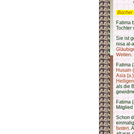
.
Bücher 
Fatima b
Tochter
Sie ist
Gläubig
Welten
.
Fatima (
Husain (
Asia (a.)
Heiligen
als die B
gewidme
Fatima (
Mitglied
Schon d
einmalig
fasten
. 
alt war,