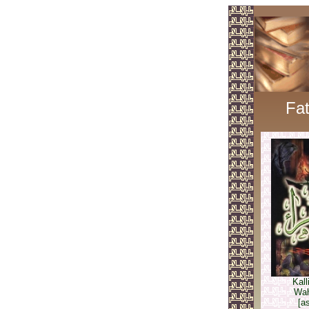
Fat
Kall
Wah
[a