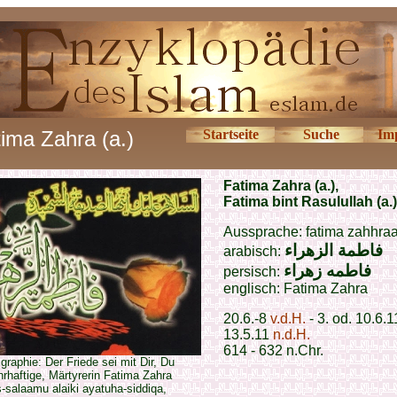
ima Zahra (a.)
Startseite
Suche
Im
Fatima Zahra (a.),
Fatima bint Rasulullah (a.)
Aussprache: fatima zahhra
فاطمة الزهراء
arabisch:
فاطمه زهراء
persisch:
englisch: Fatima Zahra
20.6.-8
v.d.H.
- 3. od. 10.6.1
13.5.11
n.d.H.
614 - 632 n.Chr.
igraphie: Der Friede sei mit Dir, Du
rhaftige, Märtyrerin Fatima Zahra
s-salaamu alaiki ayatuha-siddiqa,