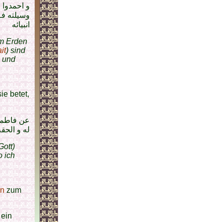
و احمدوا 
وسيلته فـ
انبيائه
em Erden
it
) sind
n und
sie betet,
عن فاطمة 
له و الحق
Gott)
o ich
an
zum
 ein