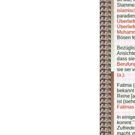
Stamme
islamisc
paradies
Überlie
Überlief
Muhamma
Bösen f
Bezüglic
Ansichte
dass sie
Berufun
sie sei 
(a.)
.
Fatima 
bekannt 
Reine [a
ist (sieh
Fatimas 
In einig
kommt."
Zufriede
macht, m