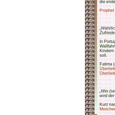
die erst
Prophet
„Wahrlic
Zufriede
In Portu
Wallfahr
Kindern
soll.
Fatima (
Überlief
Überlief
„Wer (se
wird der
Kurz na
Mosche