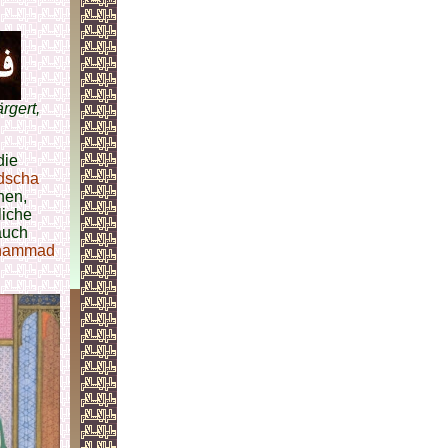
ärgert,
die
dscha
hen,
liche
auch
uhammad