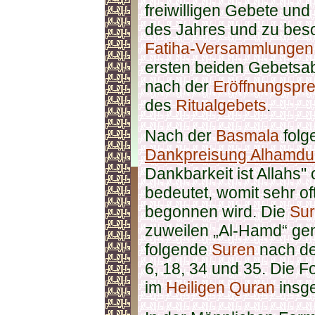
freiwilligen Gebete un
des Jahres und zu bes
Fatiha-Versammlungen
ersten beiden Gebetsabs
nach der
Eröffnungspr
des
Ritualgebets
.
Nach der
Basmala
folg
Dankpreisung Alhamdul
Dankbarkeit ist Allahs" 
bedeutet, womit sehr of
begonnen wird. Die
Su
zuweilen „Al-Hamd“ ge
folgende
Suren
nach d
6, 18, 34 und 35. Die F
im
Heiligen Quran
insge