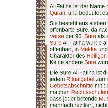
Al-Fatiha ist der Name 
Quran
, und bedeutet et
Sie besteht aus sieben
offenbarte Sure, da nac
Verse
der 96.
Sure
als 
Sure
Al-Fatiha wurde a
offenbart, in
Mekka
und
Charakter des
Heiligen
Keine andere
Sure
wurd
Die Sure Al-Fatiha ist d
jedem
Ritualgebet
zumin
Gebetsabschnitte
mit d
machen
Rechtsschule
dass jeder betende
Mus
mehrfach rezitiert, nich