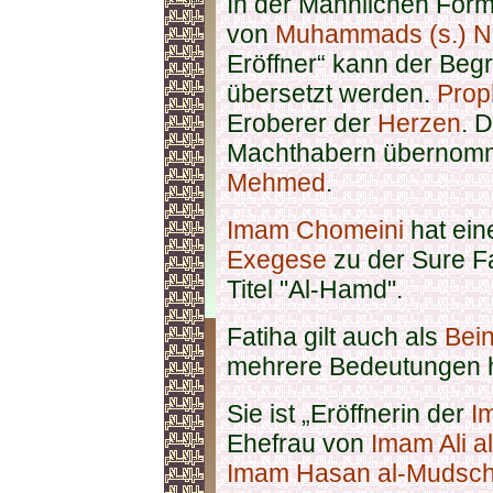
In der Männlichen Form „
von
Muhammads (s.) Na
Eröffner“ kann der Begr
übersetzt werden.
Prop
Eroberer der
Herzen
. 
Machthabern übernomm
Mehmed
.
Imam Chomeini
hat ein
Exegese
zu der Sure Fa
Titel "Al-Hamd".
Fatiha gilt auch als
Bei
mehrere Bedeutungen h
Sie ist „Eröffnerin der
I
Ehefrau von
Imam Ali a
Imam Hasan al-Mudsch