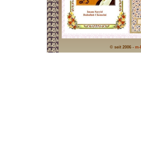
© seit 2006 -
m-