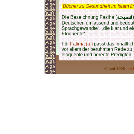
.
Bücher zu Gesundheit im Islam f
فصيحة
Die Bezeichnung Fasiha (
Deutschen umfassend und bedeutet
Sprachgewandte“, „die klar und e
Eloquente“.
Für
Fatima (a.)
passt das inhaltli
vor allem der berühmten Rede zu
eloquente und beredte Predigten.
© seit 2006 -
m-