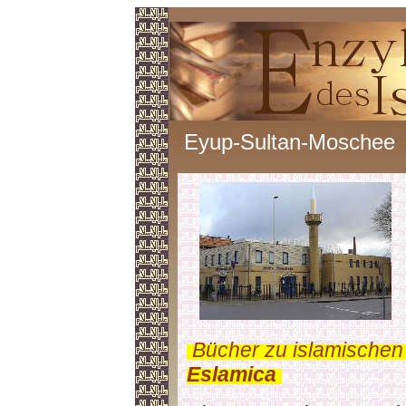
Eyup-Sultan-Moschee
.
Bücher zu islamischen
Eslamica
.