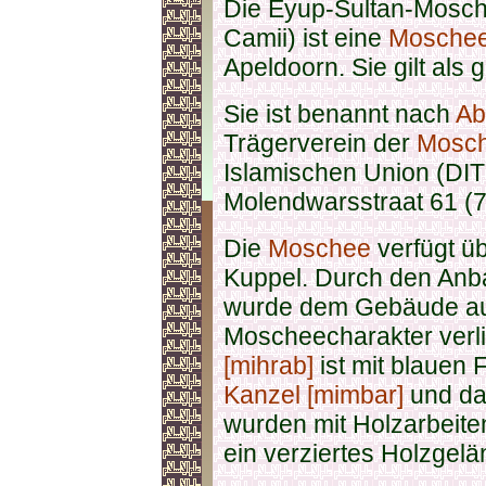
Die Eyup-Sultan-Mosch
Camii) ist eine
Mosche
Apeldoorn. Sie gilt als 
Sie ist benannt nach
Ab
Trägerverein der
Mosc
Islamischen Union (DITI
Molendwarsstraat 61 (
Die
Moschee
verfügt ü
Kuppel. Durch den Anb
wurde dem Gebäude auc
Moscheecharakter verl
[mihrab]
ist mit blauen
Kanzel [mimbar]
und d
wurden mit Holzarbeiten
ein verziertes Holzgelä