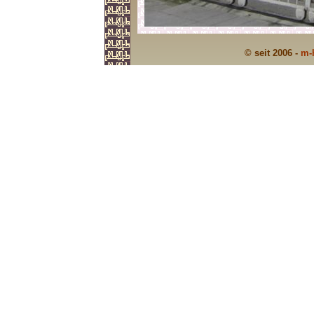
© seit 2006 -
m-