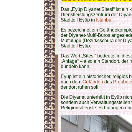
Das „Eyüp Diyanet Sitesi“ ist ein
Dienstleistungszentrum der Diyane
Stadtteil Eyüp in
Istanbul
.
Es bezeichnet ein Geländekomple
der Diyanet-Muftî-Büros angesiedelt
Müftülüğü (Bezirksschura der Diy
Stadtteil Eyüp.
Das Wort „Sitesi“ bedeutet in di
„Anlage“ – also ein Standort, der 
bündeln kann.
Eyüp ist ein historischer, religiös
nach dem
Gefährten
des
Prophet
der dort ruhen soll.
Die Diyanet unterhält in Eyüp nic
sondern auch Verwaltungsstellen
Religionsdienste, Schulungen und