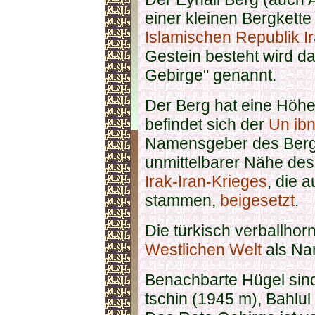
einer kleinen Bergkett
Islamischen Republik I
Gestein besteht wird d
Gebirge" genannt.
Der Berg hat eine Höhe
befindet sich der
Un ibn
Namensgeber des Berge
unmittelbarer Nähe de
Irak-Iran-Krieges
, die 
stammen,
beigesetzt
.
Die türkisch verballhorn
Westlichen Welt
als Na
Benachbarte Hügel sind
tschin (1945 m), Bahlu