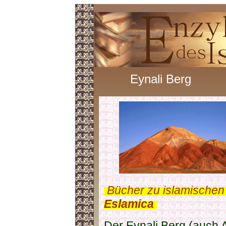
Eynali Berg
.
Bücher zu islamischen
Eslamica
.
Der Eynali Berg (auch A