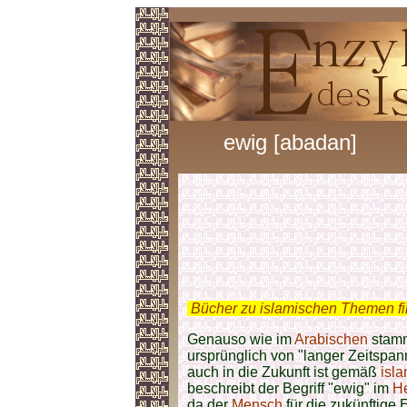
ewig [abadan]
.
Bücher zu islamischen Themen f
Genauso wie im
Arabischen
stamm
ursprünglich von "langer Zeitspan
auch in die Zukunft ist gemäß
isl
beschreibt der Begriff "ewig" im
He
da der
Mensch
für die zukünftige 