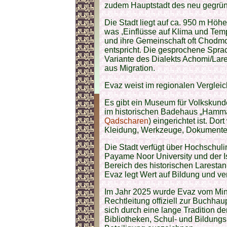
zudem Hauptstadt des neu gegrün
Die Stadt liegt auf ca. 950 m Höhe
was ,Einflüsse auf Klima und Tem
und ihre Gemeinschaft oft Chodmoo
entspricht. Die gesprochene Sprache
Variante des Dialekts Achomi/Lare
aus Migration.
Evaz weist im regionalen Vergleic
Es gibt ein Museum für Volkskund
im historischen Badehaus „Hamma
Qadscharen
) eingerichtet ist. Do
Kleidung, Werkzeuge, Dokumente un
Die Stadt verfügt über Hochschulin
Payame Noor University und der Is
Bereich des historischen Laresta
Evaz legt Wert auf Bildung und 
Im Jahr 2025 wurde Evaz vom Minis
Rechtleitung offiziell zur Buchhaup
sich durch eine lange Tradition de
Bibliotheken, Schul- und Bildungsi