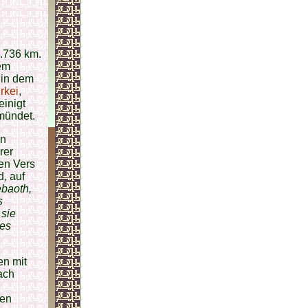
2.736 km.
nem
 in dem
rkei
,
einigt
mündet.
en
rer
en Vers
d, auf
ebaoth,
s
 sie
des
en mit
ach
ren