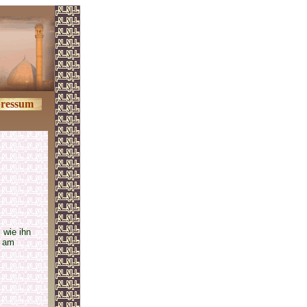
ressum
, wie ihn
am