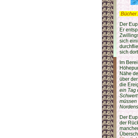
.
Bücher 
Der Euph
Er entsp
Zwilling
sich ein
durchfl
sich dor
Im Bere
Höhepunk
Nähe de
über den
die Erei
ein Tag 
Schwert 
müssen 
Nordens
Der Eup
der Rüc
manche
Übersc