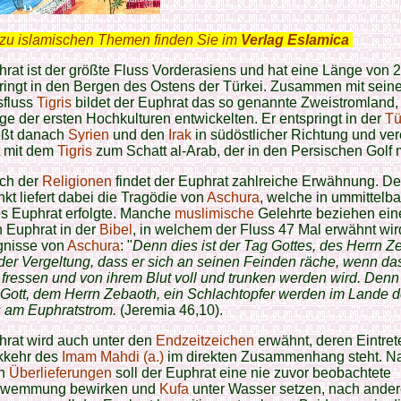
zu islamischen Themen finden Sie im
Verlag Eslamica
.
rat ist der größte Fluss Vorderasiens und hat eine Länge von 
ringt in den Bergen des Ostens der Türkei. Zusammen mit sei
sfluss
Tigris
bildet der Euphrat das so genannte Zweistromland,
ige der ersten Hochkulturen entwickelten. Er entspringt in der
Tü
ießt danach
Syrien
und den
Irak
in südöstlicher Richtung und ver
t mit dem
Tigris
zum Schatt al-Arab, der in den Persischen Golf 
ich der
Religionen
findet der Euphrat zahlreiche Erwähnung. D
t liefert dabei die Tragödie von
Aschura
, welche in ummittelba
s Euphrat erfolgte. Manche
muslimische
Gelehrte beziehen ein
 Euphrat in der
Bibel
, in welchem der Fluss 47 Mal erwähnt wir
gnisse von
Aschura
: "
Denn dies ist der Tag Gottes, des Herrn Z
der Vergeltung, dass er sich an seinen Feinden räche, wenn da
fressen und von ihrem Blut voll und trunken werden wird. Denn
Gott, dem Herrn Zebaoth, ein Schlachtopfer werden im Lande 
 am Euphratstrom.
(Jeremia 46,10).
hrat wird auch unter den
Endzeitzeichen
erwähnt, deren Eintret
kkehr des
Imam Mahdi (a.)
im direkten Zusammenhang steht. N
n
Überlieferungen
soll der Euphrat eine nie zuvor beobachtete
hwemmung bewirken und
Kufa
unter Wasser setzen, nach ande