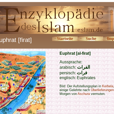
uphrat [firat]
Startseite
Suche
Imp
Euphrat [al-firat]
Aussprache:
الفرات
arabisch:
فرات
persisch:
englisch: Euphrates
Bild: Der Aufstellungsplan in
Kerbela
einige Gelehrte nach
Überlieferungen
Morgen von
Aschura
vermuten.