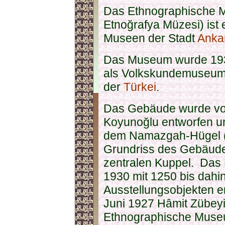
Das Ethnographische 
Etnoğrafya Müzesi) ist
Museen der Stadt
Anka
Das Museum wurde 1930 
als Volkskundemuseum f
der
Türkei
.
Das Gebäude wurde von
Koyunoğlu entworfen u
dem Namazgah-Hügel (
Grundriss des Gebäudes
zentralen Kuppel. Das
1930 mit 1250 bis dah
Ausstellungsobjekten er
Juni 1927 Hâmit Zübeyi
Ethnographische Muse