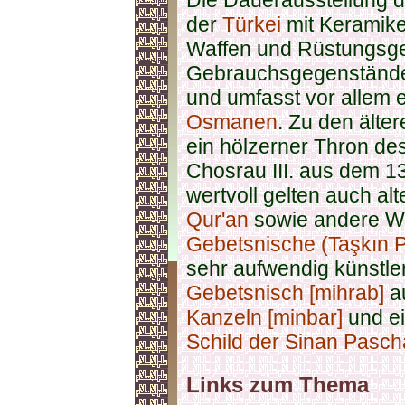
Die Dauerausstellung 
der
Türkei
mit Keramike
Waffen und Rüstungsg
Gebrauchsgegenstände
und umfasst vor allem e
Osmanen
. Zu den älte
ein hölzerner Thron de
Chosrau III. aus dem 1
wertvoll gelten auch al
Qur'an
sowie andere W
Gebetsnische (Taşkın P
sehr aufwendig künstler
Gebetsnisch [mihrab]
au
Kanzeln [minbar]
und e
Schild der Sinan Pasc
Links zum Thema