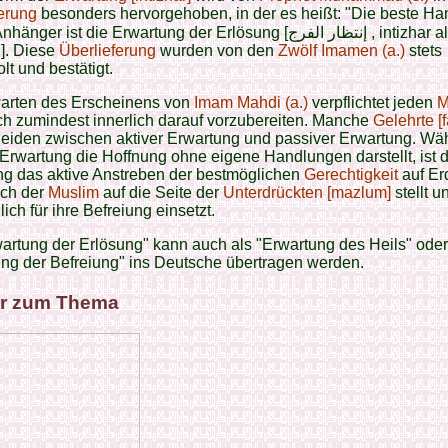
erung
besonders hervorgehoben, in der es heißt: "Die beste H
ger ist die Erwartung der Erlösung [إنتظار الفرج , intizhar al-
]. Diese
Überlieferung
wurden von den
Zwölf Imamen (a.)
stets
lt und bestätigt.
arten des Erscheinens von
Imam Mahdi (a.)
verpflichtet jeden
M
ch zumindest innerlich darauf vorzubereiten. Manche
Gelehrte [f
heiden zwischen aktiver Erwartung und passiver Erwartung. Wä
Erwartung die Hoffnung ohne eigene Handlungen darstellt, ist d
ng das aktive Anstreben der bestmöglichen
Gerechtigkeit
auf Er
ich der
Muslim
auf die Seite der
Unterdrückten [mazlum]
stellt u
ich für ihre Befreiung einsetzt.
artung der Erlösung" kann auch als "Erwartung des Heils" oder
ng der Befreiung" ins Deutsche übertragen werden.
r zum Thema