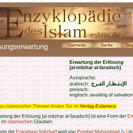
sungserwartung
Startseite
Suche
Im
Erwartung der Erlösung
[al-intizhar al-faradsch]
Aussprache:
الإنـتـظـار الفـرج
arabisch:
persisch:
englisch: awaiting of salvation
zu islamischen Themen finden Sie im
Verlag Eslamica
.
rtung der Erlösung [al-intizhar al-faradsch] ist eine Form der
Er
im
islamischen
Glauben.
orm der
Erwartung [intizhar]
wird von
Prophet Muhammad (s.)
in