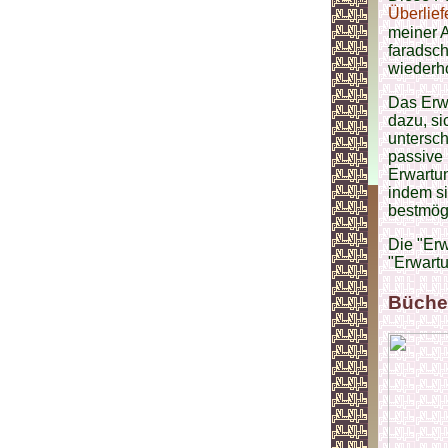
Überlief
meiner Anhän
faradsch
wiederho
Das Erw
dazu, si
untersc
passive 
Erwartu
indem s
bestmögl
Die "Erw
"Erwartu
Büche