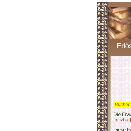
Erlö
.
Bücher 
Die Erwa
[intizhar]
Diese F