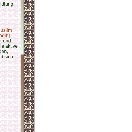
andlung
uslim
aqih]
hrend
ie aktive
den,
nd sich