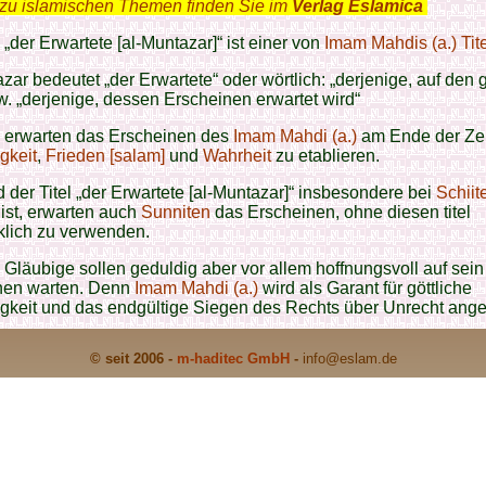
zu islamischen Themen finden Sie im
Verlag Eslamica
.
l „der Erwartete [al-Muntazar]“ ist einer von
Imam Mahdis (a.) Tit
zar bedeutet „der Erwartete“ oder wörtlich: „derjenige, auf den 
w. „derjenige, dessen Erscheinen erwartet wird“
erwarten das Erscheinen des
Imam Mahdi (a.)
am Ende der Zei
gkeit
,
Frieden [salam]
und
Wahrheit
zu etablieren.
der Titel „der Erwartete [al-Muntazar]“ insbesondere bei
Schiit
ist, erwarten auch
Sunniten
das Erscheinen, ohne diesen titel
klich zu verwenden.
Gläubige sollen geduldig aber vor allem hoffnungsvoll auf sein
nen warten. Denn
Imam Mahdi (a.)
wird als Garant für göttliche
igkeit und das endgültige Siegen des Rechts über Unrecht ang
© seit 2006 -
m-haditec GmbH
-
info
@eslam.de