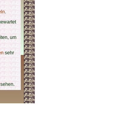
eln
.
gewartet
ten, um
en
sehr
esehen.