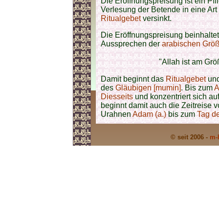
Die Eröffnungspreisung ist ein Pfl
Verlesung der Betende in eine Art
Ritualgebet
versinkt.
Die Eröffnungspreisung beinhaltet
Aussprechen der
arabischen
Größ
"Allah ist am Größ
Damit beginnt das
Ritualgebet
und
des
Gläubigen [mumin]
. Bis zum
A
Diesseits
und konzentriert sich au
beginnt damit auch die Zeitreise 
Urahnen
Adam (a.)
bis zum
Tag d
© seit 2006 -
m-