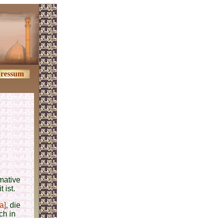
ressum
imative
 ist.
a]
, die
ch in