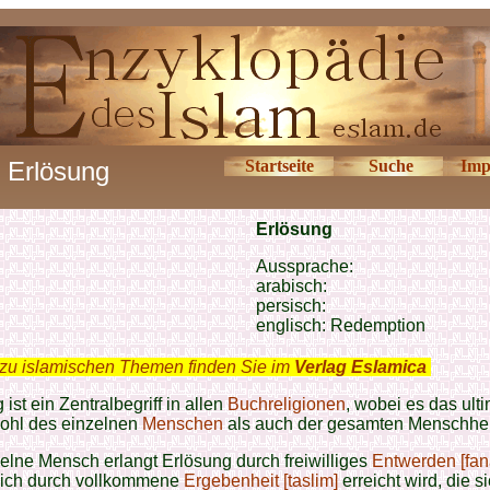
Erlösung
Startseite
Suche
Imp
Erlösung
Aussprache:
arabisch:
persisch:
englisch:
Redemption
zu islamischen Themen finden Sie im
Verlag Eslamica
.
 ist ein Zentralbegriff in allen
Buchreligionen
, wobei es das ult
wohl des einzelnen
Menschen
als auch der gesamten Menschheit
elne Mensch erlangt Erlösung durch freiwilliges
Entwerden [fan
dlich durch vollkommene
Ergebenheit [taslim]
erreicht wird, die si