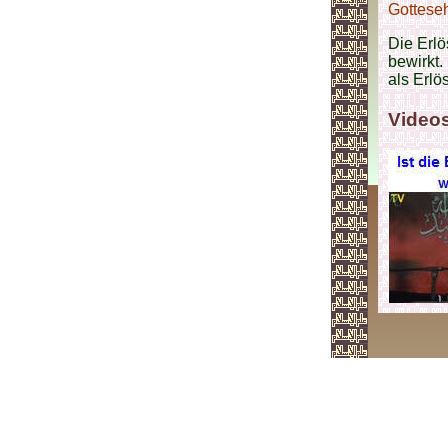
Gotteseh
Die Erl
bewirkt.
als Erlö
Video