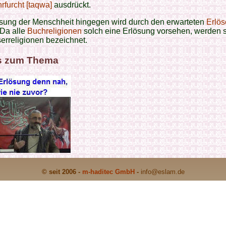
rfurcht [taqwa]
ausdrückt.
ösung der Menschheit hingegen wird durch den erwarteten
Erlös
 Da alle
Buchreligionen
solch eine Erlösung vorsehen, werden 
serreligionen bezeichnet.
s zum Thema
© seit 2006 -
m-haditec GmbH
-
info
@eslam.de