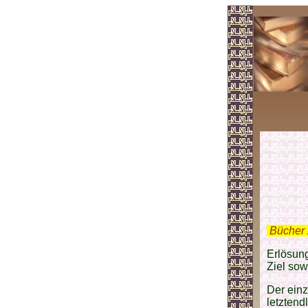
.
Bücher 
Erlösung
Ziel so
Der einz
letzten