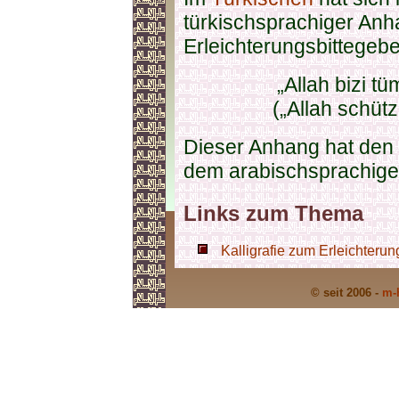
türkischsprachiger An
Erleichterungsbittegebet
„Allah bizi tü
(„Allah schüt
Dieser Anhang hat den Z
dem arabischsprachigen
Links zum Thema
Kalligrafie zum Erleichterun
© seit 2006 -
m-