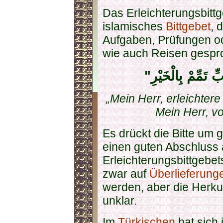
Das Erleichterungsbittg
islamisches
Bittgebet
, 
Aufgaben, Prüfungen 
wie auch Reisen gespr
„Mein Herr, erleichter
Mein Herr, v
Es drückt die Bitte um g
einen guten Abschluss 
Erleichterungsbittgebets
zwar auf
Überlieferunge
werden, aber die Herku
unklar.
Im
Türkischen
hat sich 