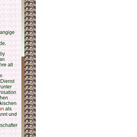
rangige
de.
köy
san
re alt
m
 Dienst
runter
nisation
chen
rkischen
on
als
annt und
schafter