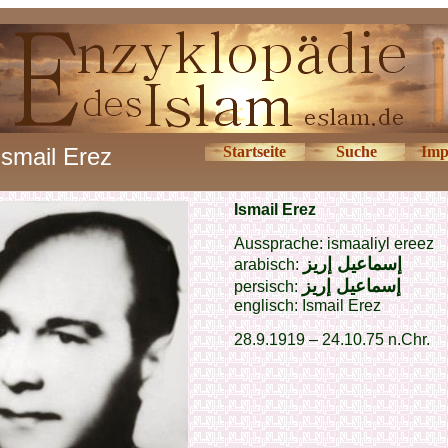
Ismail Erez
Startseite
Suche
Imp
Ismail Erez
Aussprache: ismaaliyl ereez
إسماعيل إريز
arabisch:
إسماعيل إريز
persisch:
englisch:
Ismail Erez
28.9.1919 – 24.10.75 n.Chr.