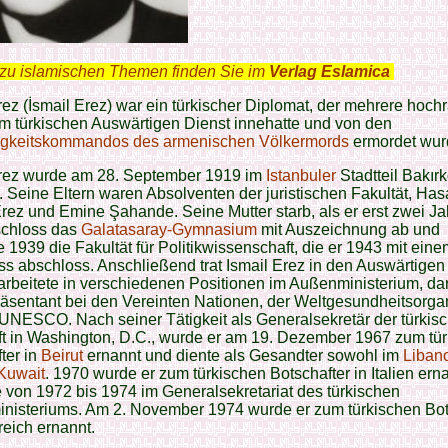
zu islamischen Themen finden Sie im
Verlag Eslamica
.
rez (İsmail Erez) war ein türkischer Diplomat, der mehrere hoch
m türkischen Auswärtigen Dienst innehatte und von den
igkeitskommandos des armenischen Völkermords
ermordet wur
Erez wurde am 28. September 1919 im
Istanbuler
Stadtteil Bakır
 Seine Eltern waren Absolventen der juristischen Fakultät, Ha
rez und Emine Şahande. Seine Mutter starb, als er erst zwei Jah
schloss das
Galatasaray-Gymnasium
mit Auszeichnung ab und
 1939 die Fakultät für Politikwissenschaft, die er 1943 mit eine
s abschloss. Anschließend trat Ismail Erez in den Auswärtigen
arbeitete in verschiedenen Positionen im Außenministerium, da
äsentant bei den Vereinten Nationen, der Weltgesundheitsorga
UNESCO. Nach seiner Tätigkeit als Generalsekretär der türkis
t in Washington, D.C., wurde er am 19. Dezember 1967 zum tü
ter in
Beirut
ernannt und diente als Gesandter sowohl im
Liban
Kuwait
. 1970 wurde er zum türkischen Botschafter in Italien ern
e von 1972 bis 1974 im Generalsekretariat des türkischen
nisteriums. Am 2. November 1974 wurde er zum türkischen Bot
reich ernannt.