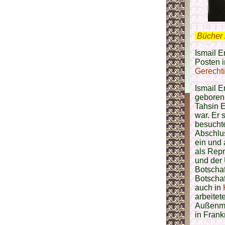
.
Bücher 
Ismail E
Posten i
Gerecht
Ismail 
geboren.
Tahsin E
war. Er 
besuchte
Abschlus
ein und 
als Repr
und der 
Botschaf
Botschaf
auch in
arbeitet
Außenmi
in Frank