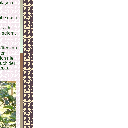
ımlaşma
ilie nach
prach,
 gelernt
Gütersloh
der
ich nie
auch der
.2016