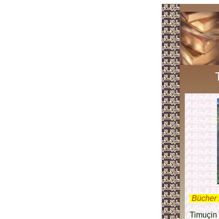
.
Bücher 
Timuçin 