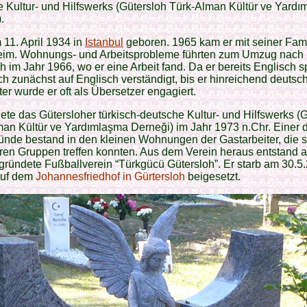
 Kultur- und Hilfswerks (Gütersloh Türk-Alman Kültür ve Yard
.
m 11. April 1934 in
Istanbul
geboren. 1965 kam er mit seiner Fam
eim. Wohnungs- und Arbeitsprobleme führten zum Umzug nach
h im Jahr 1966, wo er eine Arbeit fand. Da er bereits Englisch s
ich zunächst auf Englisch verständigt, bis er hinreichend deutsch
ter wurde er oft als Übersetzer engagiert.
ete das Gütersloher türkisch-deutsche Kultur- und Hilfswerks (
an Kültür ve Yardımlaşma Derneği) im Jahr 1973 n.Chr. Einer 
ünde bestand in den kleinen Wohnungen der Gastarbeiter, die s
ren Gruppen treffen konnten. Aus dem Verein heraus entstand 
ründete Fußballverein “Türkgücü Gütersloh”. Er starb am 30.5
auf dem
Johannesfriedhof in Gürtersloh
beigesetzt.