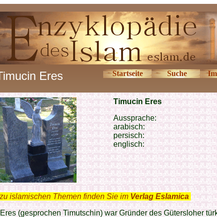
Timucin Eres
Startseite
Suche
Im
Timucin Eres
Aussprache:
arabisch:
persisch:
englisch:
zu islamischen Themen finden Sie im
Verlag Eslamica
.
Eres (gesprochen Timutschin) war Gründer des Gütersloher tür