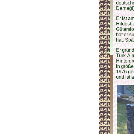
deutsche
Derneği)
Er ist a
Hildesh
Güterslo
hat er s
hat. Spä
Er gründ
Türk-Alm
Hintergr
in größe
1976 geg
und ist 