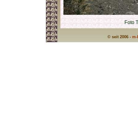
Foto T
© seit 2006 -
m-