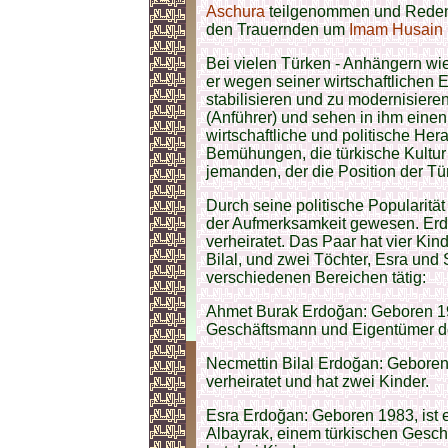
Aschura
teilgenommen und Reden g
den Trauernden um
Imam Husain (
Bei vielen Türken - Anhängern wie 
er wegen seiner wirtschaftlichen E
stabilisieren und zu modernisier
(Anführer) und sehen in ihm einen 
wirtschaftliche und politische Her
Bemühungen, die türkische Kultur 
jemanden, der die Position der Tür
Durch seine politische Popularität
der Aufmerksamkeit gewesen. Erd
verheiratet. Das Paar hat vier Ki
Bilal, und zwei Töchter, Esra und 
verschiedenen Bereichen tätig:
Ahmet Burak Erdoğan: Geboren 197
Geschäftsmann und Eigentümer de
Necmettin Bilal Erdoğan: Geboren
verheiratet und hat zwei Kinder.
Esra Erdoğan: Geboren 1983, ist 
Albayrak, einem türkischen Geschä