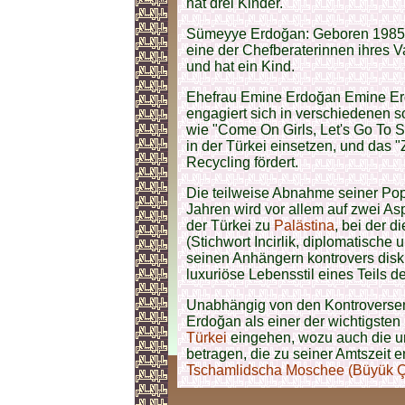
hat drei Kinder.
Sümeyye Erdoğan: Geboren 1985, i
eine der Chefberaterinnen ihres Va
und hat ein Kind.
Ehefrau Emine Erdoğan Emine Erdo
engagiert sich in verschiedenen soz
wie "Come On Girls, Let's Go To S
in der Türkei einsetzen, und das 
Recycling fördert.
Die teilweise Abnahme seiner Popula
Jahren wird vor allem auf zwei As
der Türkei zu
Palästina
, bei der 
(Stichwort Incirlik, diplomatische
seinen Anhängern kontrovers diskut
luxuriöse Lebensstil eines Teils d
Unabhängig von den Kontroversen
Erdoğan als einer der wichtigsten
Türkei
eingehen, wozu auch die u
betragen, die zu seiner Amtszeit 
Tschamlidscha Moschee (Büyük Ç