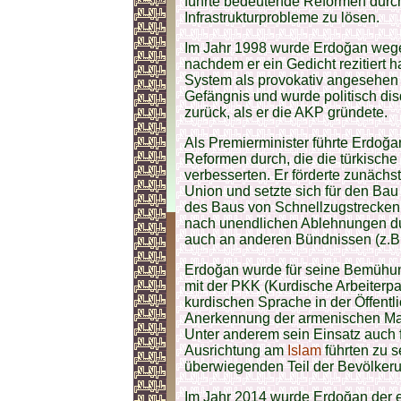
führte bedeutende Reformen durch
Infrastrukturprobleme zu lösen.
Im Jahr 1998 wurde Erdoğan wegen 
nachdem er ein Gedicht rezitiert h
System als provokativ angesehen 
Gefängnis und wurde politisch disqu
zurück, als er die AKP gründete.
Als Premierminister führte Erdoğan
Reformen durch, die die türkische 
verbesserten. Er förderte zunächst
Union und setzte sich für den Bau 
des Baus von Schnellzugstrecken
nach unendlichen Ablehnungen dur
auch an anderen Bündnissen (z.B.
Erdoğan wurde für seine Bemühung
mit der PKK (Kurdische Arbeiterpa
kurdischen Sprache in der Öffentli
Anerkennung der armenischen Mas
Unter anderem sein Einsatz auch 
Ausrichtung am
Islam
führten zu s
überwiegenden Teil der Bevölker
Im Jahr 2014 wurde Erdoğan der e