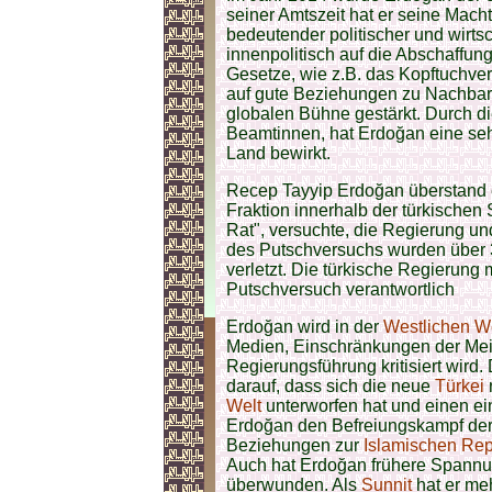
seiner Amtszeit hat er seine Mach
bedeutender politischer und wirtsc
innenpolitisch auf die Abschaffun
Gesetze, wie z.B. das Kopftuchver
auf gute Beziehungen zu Nachbarn 
globalen Bühne gestärkt. Durch d
Beamtinnen, hat Erdoğan eine sehr
Land bewirkt.
Recep Tayyip Erdoğan überstand e
Fraktion innerhalb der türkischen S
Rat", versuchte, die Regierung und
des Putschversuchs wurden über 
verletzt. Die türkische Regierun
Putschversuch verantwortlich​
Erdoğan wird in der
Westlichen W
Medien, Einschränkungen der Mein
Regierungsführung kritisiert wird
darauf, dass sich die neue
Türkei
Welt
unterworfen hat und einen e
Erdoğan den Befreiungskampf de
Beziehungen zur
Islamischen Rep
Auch hat Erdoğan frühere Spann
überwunden. Als
Sunnit
hat er me