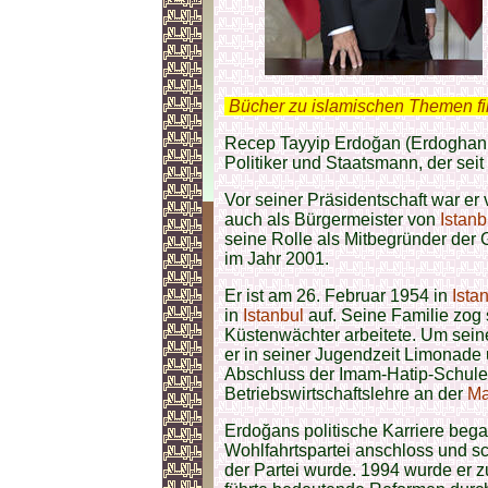
.
Bücher zu islamischen Themen f
Recep Tayyip Erdoğan (Erdoghan g
Politiker und Staatsmann, der seit
Vor seiner Präsidentschaft war er
auch als Bürgermeister von
Istanb
seine Rolle als Mitbegründer der 
im Jahr 2001.
Er ist am 26. Februar 1954 in
Ista
in
Istanbul
auf. Seine Familie zog 
Küstenwächter arbeitete. Um seine 
er in seiner Jugendzeit Limonade
Abschluss der Imam-Hatip-Schule 
Betriebswirtschaftslehre an der
Ma
Erdoğans politische Karriere bega
Wohlfahrtspartei anschloss und sc
der Partei wurde. 1994 wurde er 