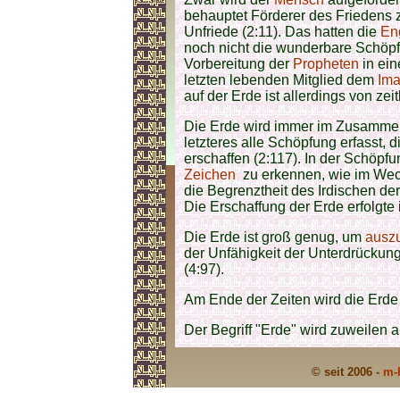
behauptet Förderer des Friedens zu
Unfriede (2:11). Das hatten die
En
noch nicht die wunderbare Schöp
Vorbereitung der
Propheten
in ein
letzten lebenden Mitglied dem
Ima
auf der Erde ist allerdings von zei
Die Erde wird immer im Zusamm
letzteres alle Schöpfung erfasst, d
erschaffen (2:117). In der Schöpf
Zeichen
zu erkennen, wie im We
die Begrenztheit des Irdischen de
Die Erschaffung der Erde erfolgte 
Die Erde ist groß genug, um
ausz
der Unfähigkeit der Unterdrückung
(4:97).
Am Ende der Zeiten wird die Erd
Der Begriff "Erde" wird zuweilen 
© seit 2006 -
m-