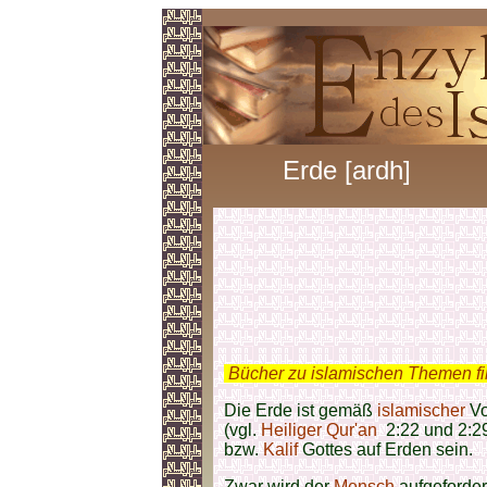
Erde [ardh]
.
Bücher zu islamischen Themen f
Die Erde ist gemäß
islamischer
Vo
(vgl.
Heiliger Qur'an
2:22 und 2:29)
bzw.
Kalif
Gottes auf Erden sein.
Zwar wird der
Mensch
aufgefordert