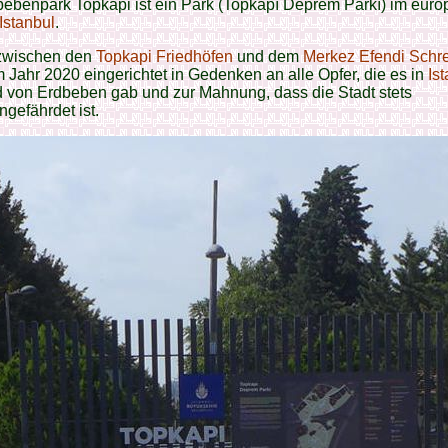
ebenpark Topkapi ist ein Park (Topkapı Deprem Parkı) im eur
Istanbul
.
 zwischen den
Topkapi Friedhöfen
und dem
Merkez Efendi Schr
 Jahr 2020 eingerichtet in Gedenken an alle Opfer, die es in
Is
 von Erdbeben gab und zur Mahnung, dass die Stadt stets
gefährdet ist.