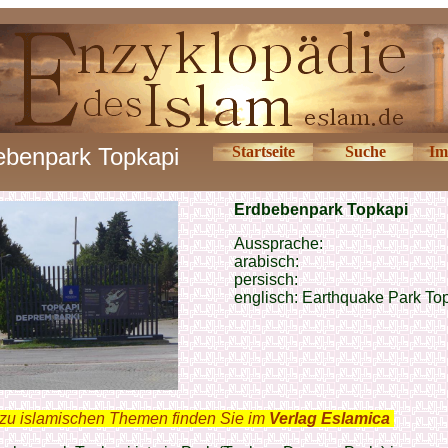
ebenpark Topkapi
Startseite
Suche
Im
Erdbebenpark Topkapi
Aussprache:
arabisch:
persisch:
englisch:
Earthquake Park To
zu islamischen Themen finden Sie im
Verlag Eslamica
.