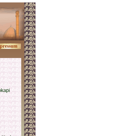
pressum
pkapi