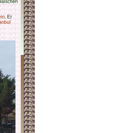
opäischen
ein
. Er
tanbul