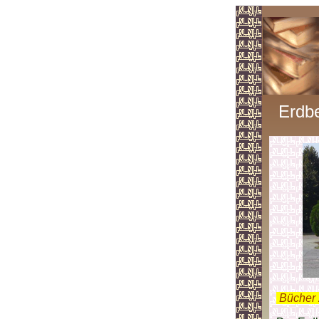
Erdb
.
Bücher 