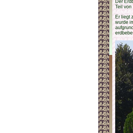
Der Erdb
Teil von
Er liegt
wurde im
aufgrund
erdbeben