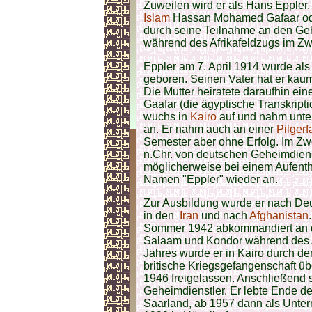
Zuweilen wird er als Hans Eppler
Islam
Hassan Mohamed Gafaar ode
durch seine Teilnahme an den G
während des Afrikafeldzugs im Zw
Eppler am 7. April 1914 wurde als
geboren. Seinen Vater hat er kaum 
Die Mutter heiratete daraufhin 
Gaafar (die ägyptische Transkript
wuchs in
Kairo
auf und nahm unter
an. Er nahm auch an einer
Pilgerf
Semester aber ohne Erfolg. Im Zwe
n.Chr. von deutschen Geheimdienst
möglicherweise bei einem Aufenth
Namen "Eppler" wieder an.
Zur Ausbildung wurde er nach Deu
in den
Iran
und nach
Afghanistan
Sommer 1942 abkommandiert an 
Salaam und Kondor während des Af
Jahres wurde er in Kairo durch de
britische Kriegsgefangenschaft ü
1946 freigelassen. Anschließend 
Geheimdienstler. Er lebte Ende d
Saarland, ab 1957 dann als Unter