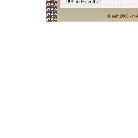
1999 in Hövelhof.
© seit 2006 -
m-