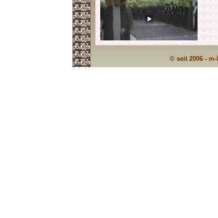
© seit 2006 -
m-