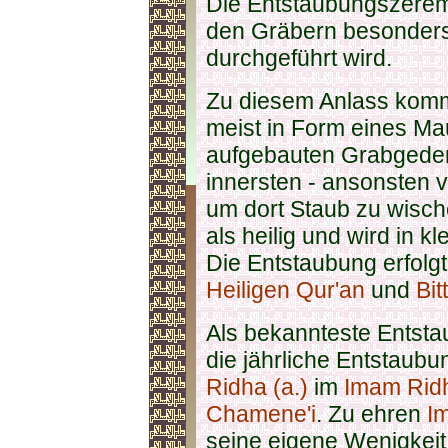
Die Entstaubungszeremo
den Gräbern besonders
durchgeführt wird.
Zu diesem Anlass komm
meist in Form eines M
aufgebauten Grabgedenk
innersten - ansonsten v
um dort Staub zu wisch
als heilig und wird in k
Die Entstaubung erfolgt
Heiligen Qur'an
und
Bit
Als bekannteste Entsta
die jährliche Entstaub
Ridha (a.)
im
Imam Rid
Chamene'i
. Zu ehren
Im
seine eigene Wenigkei