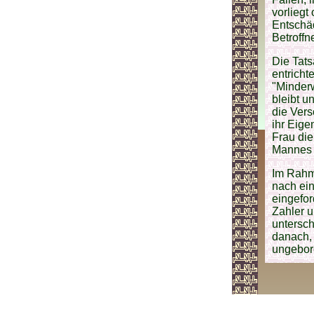
vorlieg
Entschäd
Betroffn
Die Tats
entricht
"Minderw
bleibt u
die Vers
ihr Eige
Frau die
Mannes k
Im Rahme
nach ei
eingefor
Zahler 
untersc
danach,
ungebo