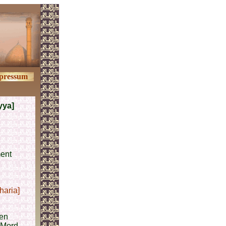
pressum
yya]
ent
haria]
den
n Mord