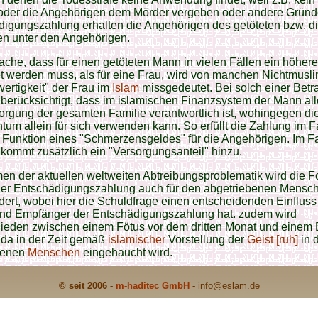
t oder die Angehörigen dem Mörder vergeben oder andere Gründ
igungszahlung erhalten die Angehörigen des getöteten bzw. d
en unter den Angehörigen.
ache, dass für einen getöteten Mann in vielen Fällen ein höhere
et werden muss, als für eine Frau, wird von manchen Nichtmusl
ertigkeit" der Frau im
Islam
missgedeutet. Bei solch einer Betr
nberücksichtigt, dass im islamischen Finanzsystem der Mann alle
orgung der gesamten Familie verantwortlich ist, wohingegen di
ntum allein für sich verwenden kann. So erfüllt die Zahlung im Fa
 Funktion eines "Schmerzensgeldes" für die Angehörigen. Im Fa
ommt zusätzlich ein "Versorgungsanteil" hinzu.
n der aktuellen weltweiten Abtreibungsproblematik wird die 
ner Entschädigungszahlung auch für den abgetriebenen Mensc
dert, wobei hier die Schuldfrage einen entscheidenden Einfluss
und Empfänger der Entschädigungszahlung hat. zudem wird
hieden zwischen einem Fötus vor dem dritten Monat und einem
 da in der Zeit gemäß
islamischer
Vorstellung der
Geist [ruh]
in 
renen
Menschen
eingehaucht wird.
© seit 2006 -
m-haditec GmbH
-
info
@eslam.de