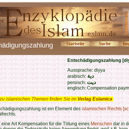
hädigungszahlung
Startseite
Suche
Im
Entschädigungszahlung [di
Aussprache: diyya
دية
arabisch:
ديت
persisch:
englisch: Compensation paym
zu islamischen Themen finden Sie im
Verlag Eslamica
.
schädigungszahlung ist ein Element des
islamischen Rechts [sc
afrechts.
lt eine Art Kompensation für die Tötung eines
Menschen
dar in 
in denen die Todesstrafe keine Anwendung findet, weil z.B. kei