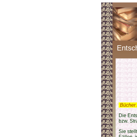
Entsc
.
Bücher 
Die Ent
bzw. Str
Sie stel
Fällen, 