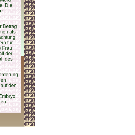
e. Die
ie
r Betrag
imen als
achtung
in für
e Frau
ll der
ll des
Forderung
hen
 auf den
 Embryo
den