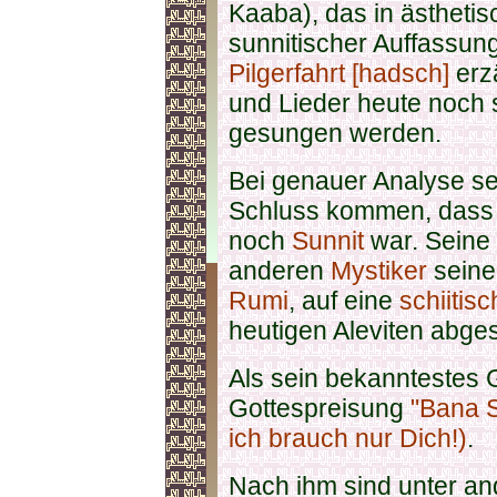
Kaaba), das in ästhetis
sunnitischer Auffassun
Pilgerfahrt [hadsch]
erzä
und Lieder heute noch 
gesungen werden.
Bei genauer Analyse s
Schluss kommen, dass 
noch
Sunnit
war. Seine 
anderen
Mystiker
seiner
Rumi
, auf eine
schiitis
heutigen Aleviten abge
Als sein bekanntestes G
Gottespreisung
"Bana S
ich brauch nur Dich!)
.
Nach ihm sind unter a