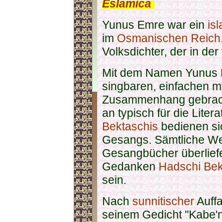
Eslamica
.
Yunus Emre war ein
is
im
Osmanischen Reich
Volksdichter, der in der
Mit dem Namen Yunus E
singbaren, einfachen m
Zusammenhang gebracht.
an typisch für die Liter
Bektaschis
bedienen sic
Gesangs. Sämtliche We
Gesangbücher überliefe
Gedanken
Hadschi Bek
sein.
Nach
sunnitischer
Auffa
seinem Gedicht "Kabe'n