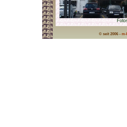
Foto
© seit 2006 -
m-