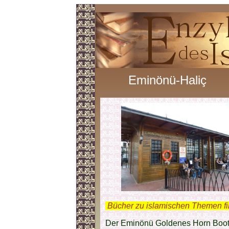
Eminönü-Haliç
.
Bücher zu islamischen Themen f
Der Eminönü Goldenes Horn Bootsa