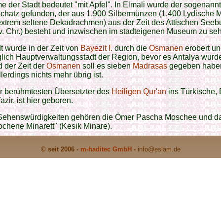
 der Stadt bedeutet "mit Apfel". In Elmali wurde der sogenann
Schatz gefunden, der aus 1.900 Silbermünzen (1.400 Lydische
extrem seltene Dekadrachmen) aus der Zeit des Attischen See
v. Chr.) besteht und inzwischen im stadteigenen Museum zu seh
t wurde in der Zeit von
Bayezit I.
durch die
Osmanen
erobert un
lich Hauptverwaltungsstadt der Region, bevor es Antalya wurd
 der Zeit der
Osmanen
soll es sieben
Madrasas
gegeben habe
lerdings nichts mehr übrig ist.
er berühmtesten Übersetzter des
Heiligen Qur'an
ins Türkische, 
zir, ist hier geboren.
Sehenswürdigkeiten gehören die Ömer Pascha Moschee und d
chene Minarett" (Kesik Minare).
© seit 2006 -
m-haditec GmbH
-
info
@eslam.de