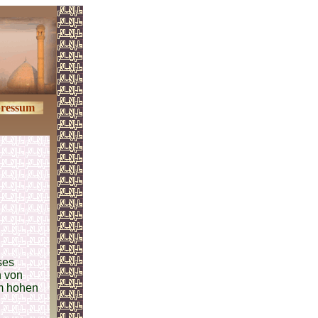
ressum
ses
h von
 m hohen