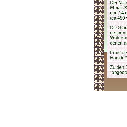
Der Name
Elmali-
und 14 
(ca.480 
Die Stad
ursprüng
Während
denen al
Einer d
Hamdi Ya
Zu den 
"abgebro