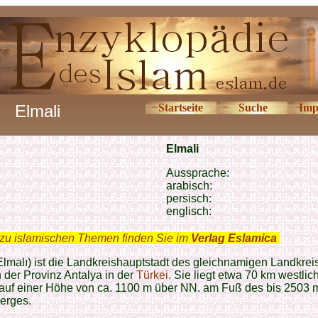
Elmali
Startseite
Suche
Imp
Elmali
Aussprache:
arabisch:
persisch:
englisch:
zu islamischen Themen finden Sie im
Verlag Eslamica
.
Elmalı) ist die Landkreishauptstadt des gleichnamigen Landkrei
n der Provinz Antalya in der
Türkei
. Sie liegt etwa 70 km westlic
 auf einer Höhe von ca. 1100 m über NN. am Fuß des bis 2503
erges.