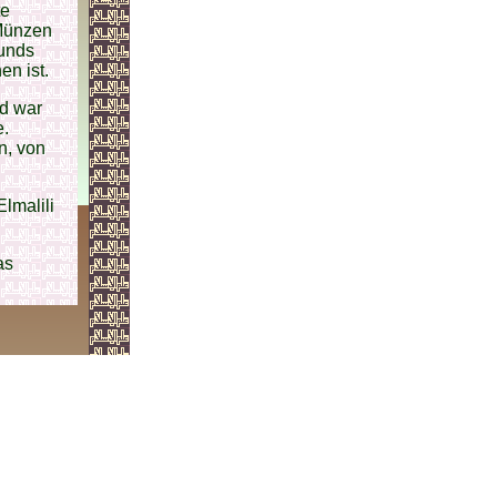
te
 Münzen
bunds
en ist.
d war
e.
n, von
Elmalili
as