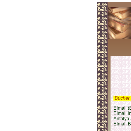
.
Bücher 
Elmali (
Elmali i
Antalya
Elmali B