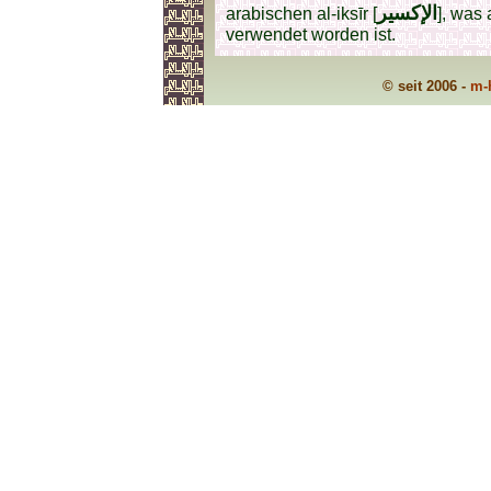
الإكسير
arabischen al-iksīr [
], was
verwendet worden ist.
© seit 2006 -
m-