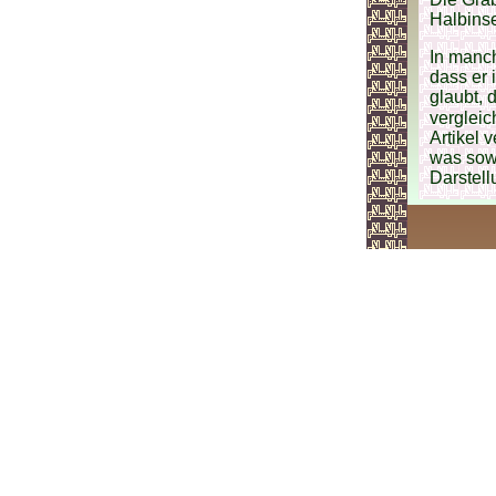
Halbins
In manc
dass er 
glaubt, 
vergleichen. 
Artikel 
was sowo
Darstell