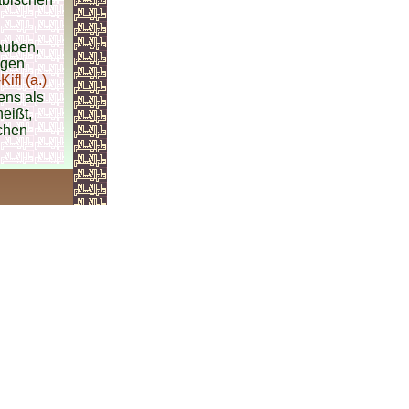
auben,
egen
Kifl (a.)
eißt,
schen