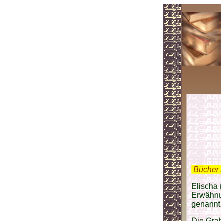
.
Bücher 
Elischa 
Erwähnu
genannt
Die Gra