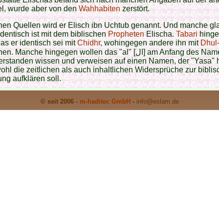
el, wurde aber von den
Wahhabiten
zerstört.
hen Quellen wird er Elisch ibn Uchtub genannt. Und manche gl
identisch ist mit dem biblischen
Propheten
Elischa.
Tabari
hing
das er identisch sei mit
Chidhr
, wohingegen andere ihn mit
Dhul-
Manche hingegen wollen das "al" [ال] am Anfang des Namens als
verstanden wissen und verweisen auf einen Namen, der "Yasa" h
hl die zeitlichen als auch inhaltlichen Widersprüche zur bibli
ung aufklären soll.
© seit 2006 -
m-haditec GmbH
-
info
@eslam.de