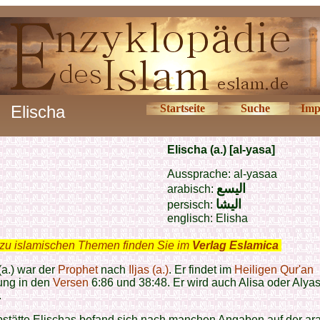
Elischa
Startseite
Suche
Imp
E
lischa (a.) [al-yasa]
Aussprache: al-yasaa
اليسع
arabisch:
الیشا
persisch:
englisch: Elisha
zu islamischen Themen finden Sie im
Verlag Eslamica
.
(a.) war der
Prophet
nach
Iljas (a.)
. Er findet im
Heiligen Qur'an
ng in den
Versen
6:86 und 38:48. Er wird auch Alisa oder Alya
.
bstätte Elischas befand sich nach manchen Angaben auf der ar