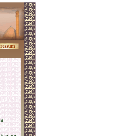
ressum
sa
abischen