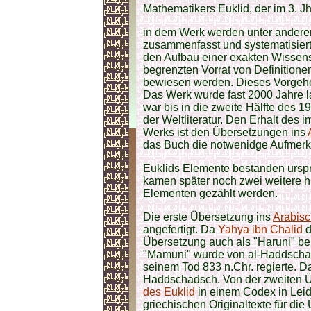
Mathematikers Euklid, der im 3. Jh.
in dem Werk werden unter anderem
zusammenfasst und systematisiert. 
den Aufbau einer exakten Wissen
begrenzten Vorrat von Definitione
bewiesen werden. Dieses Vorgehen
Das Werk wurde fast 2000 Jahre l
war bis in die zweite Hälfte des 1
der Weltliteratur. Den Erhalt des 
Werks ist den Übersetzungen ins
das Buch die notwenidge Aufmerks
Euklids Elemente bestanden ursp
kamen später noch zwei weitere hi
Elementen gezählt werden.
Die erste Übersetzung ins
Arabis
angefertigt. Da
Yahya ibn Chalid
d
Übersetzung auch als "Haruni" be
"Mamuni" wurde von al-Haddscha
seinem Tod 833 n.Chr. regierte. D
Haddschadsch. Von der zweiten Ü
des Euklid
in einem Codex in Leid
griechischen Originaltexte für di