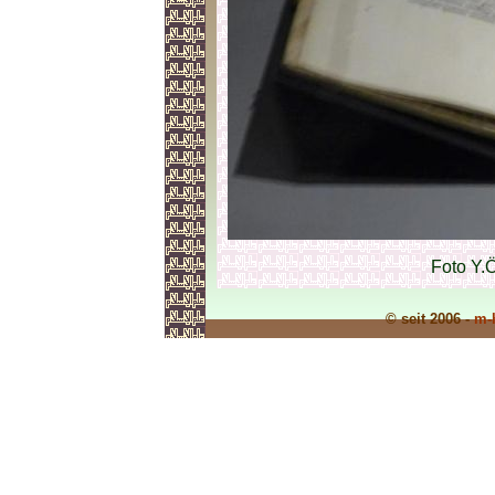
Foto Y.
© seit 2006 -
m-