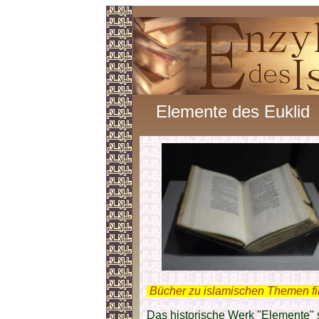
Elemente des Euklid
.
Bücher zu islamischen Themen f
Das historische Werk "Elemente" 